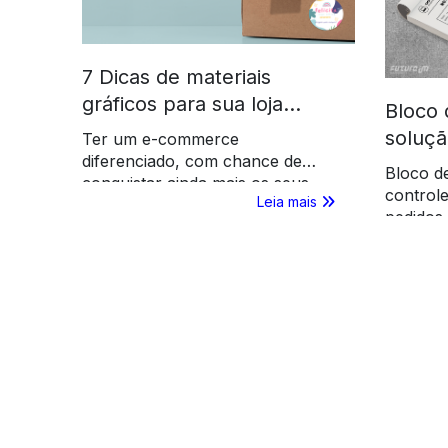
7 Dicas de materiais
gráficos para sua loja
Bloco 
virtual
soluçã
Ter um e-commerce
diferenciado, com chance de
empre
Bloco de
conquistar ainda mais os seus
controle
Leia mais
clientes passa a ser uma tarefa
pedidos 
fácil, se você focar também nos
aumentar
materiais gráficos para loja
marca d
virtual. Acesse e confira as dicas
da FuturaIM!