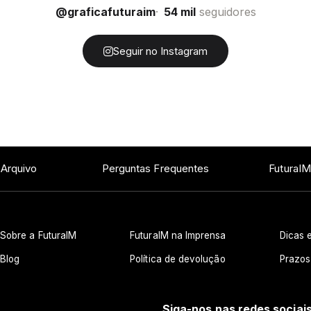
@graficafuturaim
54 mil
seguidores
Seguir no Instagram
 Arquivo
Perguntas Frequentes
FuturaIM
Sobre a FuturaIM
FuturaIM na Imprensa
Dicas e
Blog
Política de devolução
Prazos
Siga-nos nas redes sociai