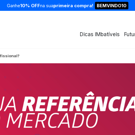
Ganhe
10% OFF
na sua
primeira compra!
BEMVINDO10
Dicas IMbatíveis
Futu
issional?