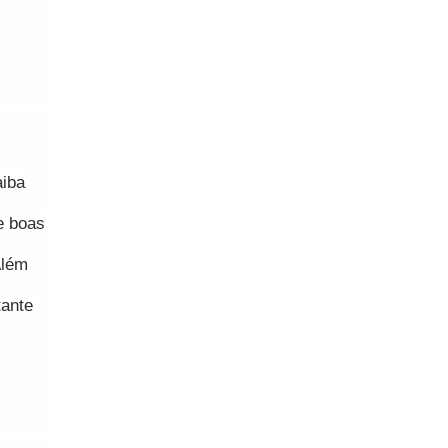
iba 
 boas 
lém 
ante 