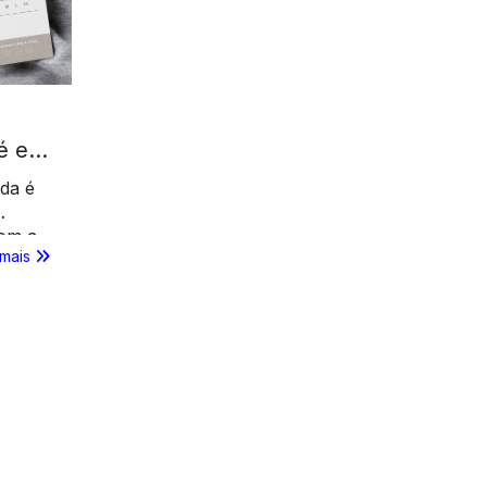
é e
da é
Com a
 mais
mite