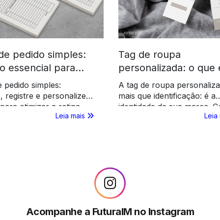
de pedido simples:
Tag de roupa
o essencial para
personalizada: o que 
sas modernas
como usar
 pedido simples:
A tag de roupa personaliza
, registre e personalize
mais que identificação: é a
para otimizar a rotina,
identidade da sua marca. 
Leia mais
Leia
 eficiência e destacar a
FuturaIM, cada peça trans
a sua empresa.
qualidade e excelência.
Acompanhe a FuturaIM no Instagram