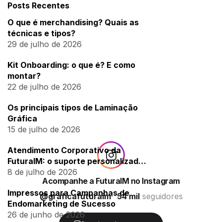
Posts Recentes
O que é merchandising? Quais as
técnicas e tipos?
29 de julho de 2026
Kit Onboarding: o que é? E como
montar?
22 de julho de 2026
Os principais tipos de Laminação
Gráfica
15 de julho de 2026
Atendimento Corporativo da
FuturaIM: o suporte personalizado
para empresas
8 de julho de 2026
Acompanhe a FuturaIM no Instagram
Impressos para Campanhas de
@graficafuturaim
54 mil
seguidores
Endomarketing de Sucesso
26 de junho de 2026