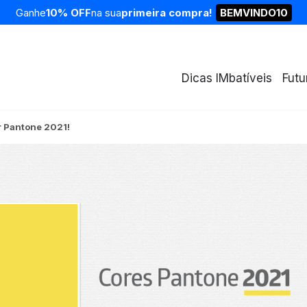
Ganhe
10% OFF
na sua
primeira compra!
BEMVINDO10
Dicas IMbatíveis
Futu
r Pantone 2021!