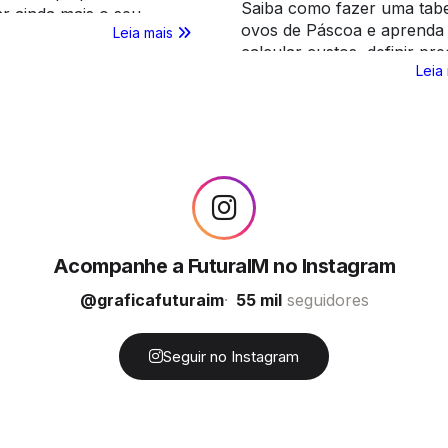
Saiba como fazer uma tabe
r ainda mais o seu
ovos de Páscoa e aprenda
Leia mais
ento com a revenda
calcular custos, definir pr
. Conheça nossa coleção
Leia
aumentar sua lucratividad
a! Acesse e aproveite!
apresentação profissional.
Acompanhe a FuturaIM no Instagram
@graficafuturaim
55 mil
seguidores
Seguir no Instagram