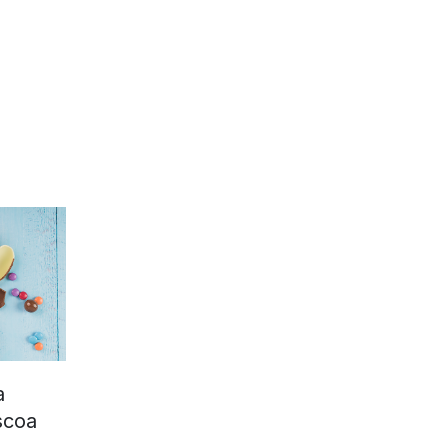
a
scoa