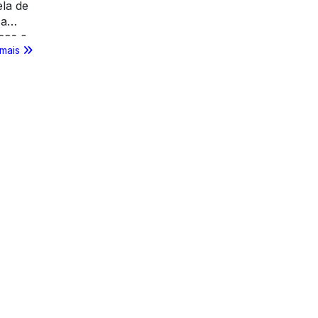
la de
 a
eços e
 mais
e com