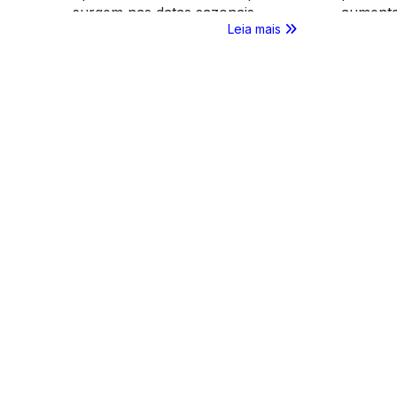
surgem nas datas sazonais,
aumenta
Leia mais
como o Dia dos Pais. Confira o
faturam
que você pode revender para os
gráfica
PDVs!
exclusiv