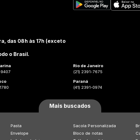
ra, das 08h às 17h (exceto
do o Brasil.
arina
Rio de Janeiro
-9407
(21) 2391-7675
uco
Paraná
-1780
(41) 2391-0974
Mais buscados
Pasta
Sacola Personalizada
Br
Envelope
Bloco de notas
Ca