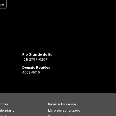
Rio Grande do Sul
(51) 2797-0207
Demais Regiões
4003-9016
indes
Revista Impressa
lendário
Livro personalizado