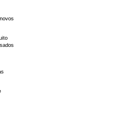
novos 
ito 
sados 
s 
 