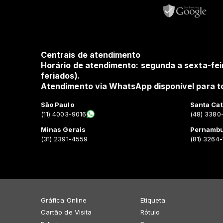
Centrais de atendimento
Horário de atendimento: segunda a sexta-fei
feriados).
Atendimento via WhatsApp disponível para to
São Paulo
Santa Cat
(11) 4003-9016
(48) 3380
Minas Gerais
Pernamb
(31) 2391-4559
(81) 3264
Gráfica Online
Etiqueta
Cartão de Visita
Rótulo