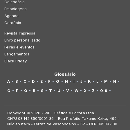
Calendário
Embalagens
Agenda
Cardápio
Revista Impressa
Livro personalizado
Feiras e eventos
Lançamentos
Black Friday
Glossário
A
B
C
D
E
F
G
H
I
J
K
L
M
N
O
P
Q
R
S
T
U
V
W
X
Z
0-9
Copyright © 2026 - WBL Gráfica e Editora Ltda.
CNPJ 08.142.850/0001-36 - Rua Prefeito Takume Koike, 499 -
Núcleo Itaim - Ferraz de Vasconcelos - SP - CEP 08538-100