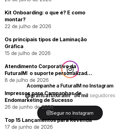
Kit Onboarding: o que é? E como
montar?
22 de julho de 2026
Os principais tipos de Laminação
Gráfica
15 de julho de 2026
Atendimento Corporativo da
FuturaIM: o suporte personalizado
para empresas
8 de julho de 2026
Acompanhe a FuturaIM no Instagram
Impressos para Campanhas de
@graficafuturaim
54 mil
seguidores
Endomarketing de Sucesso
26 de junho de 2026
Seguir no Instagram
Top 15 Lançamentos para Revenda
17 de junho de 2026