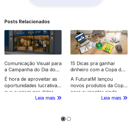
Posts Relacionados
Comunicação Visual para
15 Dicas pra ganhar
a Campanha do Dia dos
dinheiro com a Copa do
Pais
Mundo 2026
É hora de aproveitar as
A FuturaIM lançou
oportunidades lucrativas
novos produtos da Copa
que surgem nas datas
para aumentar ainda
Leia mais
Leia mais
sazonais, como o Dia
mais o seu faturamento
dos Pais. Confira o que
com a revenda gráfica.
você pode revender para
Conheça nossa coleção
os PDVs!
exclusiva! Acesse e
aproveite!