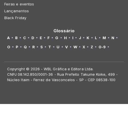
Feiras e eventos
Lançamentos
Black Friday
Glossário
A
B
C
D
E
F
G
H
I
J
K
L
M
N
O
P
Q
R
S
T
U
V
W
X
Z
0-9
Copyright © 2026 - WBL Gráfica e Editora Ltda.
CNPJ 08.142.850/0001-36 - Rua Prefeito Takume Koike, 499 -
Núcleo Itaim - Ferraz de Vasconcelos - SP - CEP 08538-100