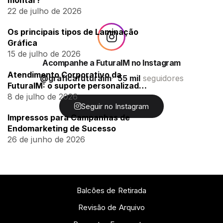
montar?
22 de julho de 2026
Os principais tipos de Laminação
Gráfica
15 de julho de 2026
Acompanhe a FuturaIM no Instagram
Atendimento Corporativo da
@graficafuturaim
55 mil
seguidores
FuturaIM: o suporte personalizado
para empresas
8 de julho de 2026
Seguir no Instagram
Impressos para Campanhas de
Endomarketing de Sucesso
26 de junho de 2026
Balcões de Retirada
Revisão de Arquivo