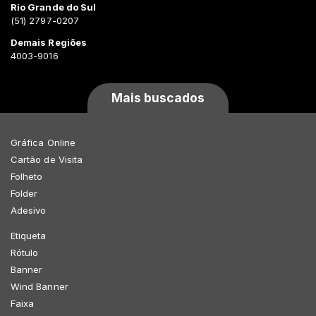
Rio Grande do Sul
(51) 2797-0207
Demais Regiões
4003-9016
Mais buscados
Gráfica Online
Cartão de Visita
Folheto
Folder
Adesivo
Etiqueta
Rótulo
Banner
Wind Banner
Faixa