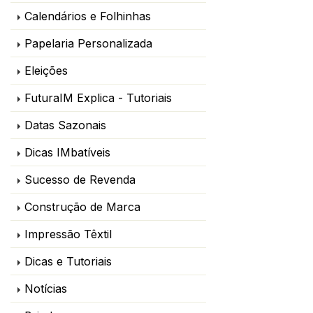
PNG pronto para enviar para impressão DTF, 
Calendários e Folhinhas
garantindo que sua arte seja impressa com alta 
Papelaria Personalizada
qualidade e sem fundos indesejados!
Eleições
FuturaIM Explica - Tutoriais
Datas Sazonais
Dicas IMbatíveis
Sucesso de Revenda
Construção de Marca
Impressão Têxtil
Dicas e Tutoriais
Notícias