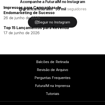
Acompanhe a FuturaIM no Instagram
Impressos para Campanhas de
@graficafuturaim
55 mil
seguidores
Endomarketing de Sucesso
26 de junho de 2026
Seguir no Instagram
Top 15 Lançamentos para Revenda
17 de junho de 2026
Balcões de Retirada
Revisão de Arquivo
Perguntas Frequentes
FuturaIM na Imprensa
Tutoriais