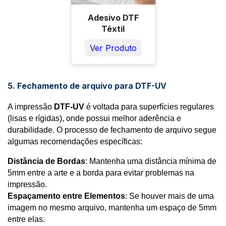
Adesivo DTF
No contexto de impressão DTF, o formato PNG é 
Têxtil
especialmente importante por permitir que você 
envie sua arte com 
fundo transparente
. Isso é 
Ver Produto
essencial para que apenas as partes visíveis da 
imagem sejam impressas, sem nenhuma borda 
indesejada,
 ou partes brancas onde não era 
5. Fechamento de arquivo para DTF-UV
intencional! 
A impressão
DTF-UV
é voltada para superfícies regulares
Vantagens do PNG:
(lisas e rígidas), onde possui melhor aderência e
Suporte a transparência
: É o principal 
durabilidade. O processo de fechamento de arquivo segue
motivo para seu uso em DTF, permitindo um 
algumas recomendações específicas:
acabamento mais preciso.
Alta qualidade
: Diferente de formatos como 
Distância de Bordas
: Mantenha uma distância mínima de
JPEG, o PNG não perde qualidade quando 
5mm entre a arte e a borda para evitar problemas na
comprimido.
impressão.
Ampla compatibilidade
: Pode ser utilizado 
Espaçamento entre Elementos
: Se houver mais de uma
em vários softwares de edição de imagem.
imagem no mesmo arquivo, mantenha um espaço de 5mm
entre elas.
Como criar um arquivo PNG