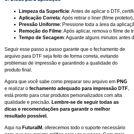
qualidade e sem fundos indesejados!
em vários softwares de edição de imagem.
Limpeza da Superfície
: Antes de aplicar o DTF, certi
Como criar um arquivo PNG
Aplicação Correta
: Após retirar o liner (filme prote
Pressão Uniforme
: Pressione toda a área da aplicaç
Para salvar ou converter sua arte para o formato 
Remoção do Filme
: Após aplicar, remova o filme de 
PNG, você pode utilizar diferentes programas de 
Tempo de Secagem
: Aguarde alguns minutos antes d
design, como 
Adobe Photoshop, Illustrator, 
Seguir esse passo a passo garante que o fechamento de
Corel Draw, 
ou até mesmo programas gratuitos 
arquivo para DTF seja feito de forma correta, evitando
como 
Canva
. 
problemas de impressão e garantindo a qualidade do
Adobe Photoshop
.
produto final
Abra sua arte no Photoshop.
Agora que você sabe como preparar seu arquivo em 
PNG 
Verifique se o fundo está transparente. 
e realizar o 
fechamento adequado para impressão DTF
, 
Caso contrário, apague o fundo (use a 
está pronto para criar produtos personalizados com alta 
ferramenta de borracha ou selecione a área 
qualidade e precisão. 
Lembre-se de seguir todas as 
de fundo e delete).
dicas e recomendações para garantir o melhor 
Após ajustar sua arte, vá até o menu 
resultado possível.
Arquivo
 e selecione 
Salvar Como
.
Escolha 
PNG
 como o formato de arquivo.
Aqui na 
FuturaIM
, oferecemos todo o suporte necessário 
Ajuste as configurações de compressão 