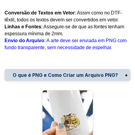
Com sua arte pronta no Illustrator, vá até 
Conversão de Textos em Vetor
: Assim como no DTF-
Arquivo
 > 
Exportar
 > 
Exportar Como
.
têxtil, todos os textos devem ser convertidos em vetor.
Selecione 
PNG
 como formato.
Linhas e Fontes
: Assegure-se de que as fontes tenham
Na caixa de diálogo de exportação, 
espessura mínima de 2mm.
certifique-se de marcar a opção 
Fundo 
Envio do Arquivo
: A arte deve ser enviada em PNG com
Transparente
.
fundo transparente, sem necessidade de espelhar.
Corel Draw
Ao finalizar sua arte no Corel Draw, vá em 
Arquivo
 > 
Exportar
.
O que é PNG e Como Criar um Arquivo PNG?
Selecione 
PNG
 no campo de formato.
Verifique as opções de exportação e 
garanta que a opção de 
transparência
 está 
PNG
 (Portable Network Graphics) é um formato de 
marcada.
arquivo de imagem amplamente utilizado, 
Clique em 
Exportar
 e salve o arquivo.
conhecido por suportar 
fundo transparente
 e por 
Canva (Ferramenta Online)
oferecer uma 
compressão sem perda de 
qualidade
. Isso significa que, mesmo depois de 
Após finalizar sua arte no Canva, clique em 
editar ou compactar a imagem, ela mantém sua 