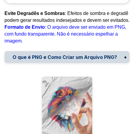
Evite Degradês e Sombras
: Efeitos de sombra e degradê
podem gerar resultados indesejados e devem ser evitados.
Formato de Envio
: O arquivo deve ser enviado em PNG,
com fundo transparente. Não é necessário espelhar a
imagem.
O que é PNG e Como Criar um Arquivo PNG?
PNG
 (Portable Network Graphics) é um formato de 
arquivo de imagem amplamente utilizado, 
conhecido por suportar 
fundo transparente
 e por 
oferecer uma 
compressão sem perda de 
qualidade
. Isso significa que, mesmo depois de 
editar ou compactar a imagem, ela mantém sua 
qualidade original.
Por que utilizar PNG?