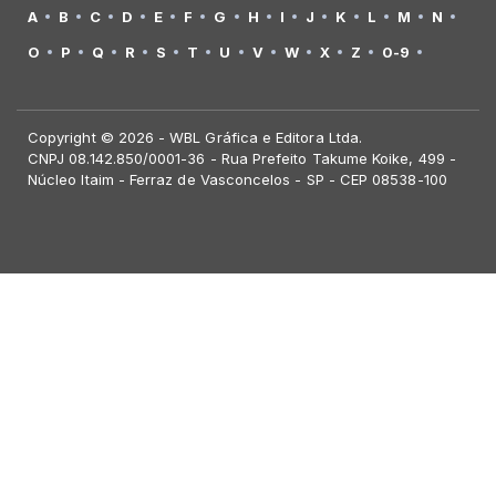
A
B
C
D
E
F
G
H
I
J
K
L
M
N
O
P
Q
R
S
T
U
V
W
X
Z
0-9
Copyright © 2026 - WBL Gráfica e Editora Ltda.
CNPJ 08.142.850/0001-36 - Rua Prefeito Takume Koike, 499 -
Núcleo Itaim - Ferraz de Vasconcelos - SP - CEP 08538-100