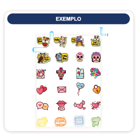
Para salvar ou converter sua arte para o formato 
PNG, você pode utilizar diferentes programas de 
design, como 
Adobe Photoshop, Illustrator, 
Corel Draw, 
ou até mesmo programas gratuitos 
como 
Canva
. 
Adobe Photoshop
Abra sua arte no Photoshop.
Verifique se o fundo está transparente. 
Caso contrário, apague o fundo (use a 
ferramenta de borracha ou selecione a área 
de fundo e delete).
Após ajustar sua arte, vá até o menu 
Arquivo
 e selecione 
Salvar Como
.
Escolha 
PNG
 como o formato de arquivo.
Ajuste as configurações de compressão 
(caso necessário) e finalize salvando.
Adobe Illustrator