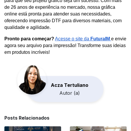
para que seu projeto gráfico seja um sucesso. Com mais 
(caso necessário) e finalize salvando.
de 26 anos de experiência no mercado, nossa gráfica 
online está pronta para atender suas necessidades, 
Adobe Illustrator
oferecendo impressão DTF para diversos materiais, com 
Com sua arte pronta no Illustrator, vá até 
qualidade e agilidade.
Arquivo
 > 
Exportar
 > 
Exportar Como
.
Pronto para começar?
Acesse o site da
FuturaIM
e envie
Selecione 
PNG
 como formato.
agora seu arquivo para impressão! Transforme suas ideias
Na caixa de diálogo de exportação, 
em produtos incríveis!
certifique-se de marcar a opção 
Fundo 
Transparente
.
Corel Draw
Ao finalizar sua arte no Corel Draw, vá em 
Acza Tertuliano
Arquivo
 > 
Exportar
.
Autor (a)
Selecione 
PNG
 no campo de formato.
Verifique as opções de exportação e 
garanta que a opção de 
transparência
 está 
marcada.
Posts Relacionados
Clique em 
Exportar
 e salve o arquivo.
Canva (Ferramenta Online)