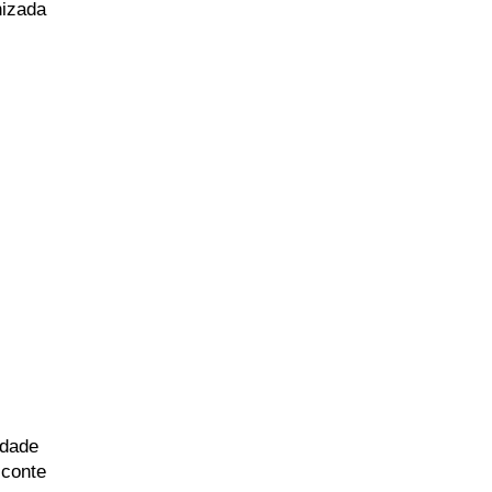
nizada
idade
 conte