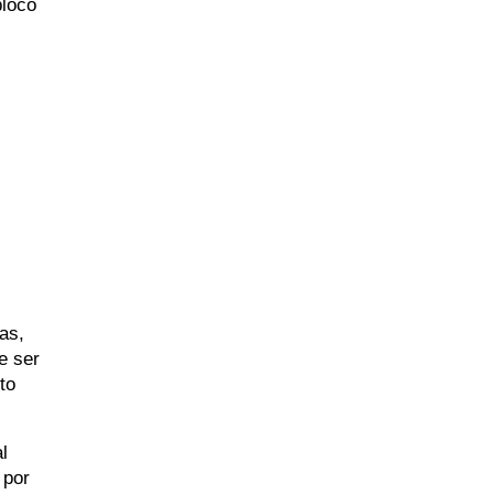
bloco
as,
e ser
to
l
 por