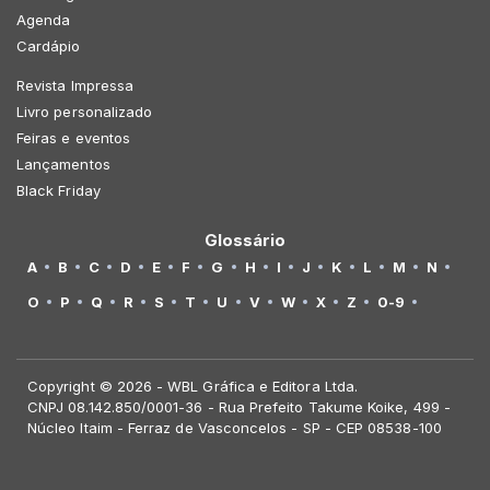
Agenda
Cardápio
Revista Impressa
Livro personalizado
Feiras e eventos
Lançamentos
Black Friday
Glossário
A
B
C
D
E
F
G
H
I
J
K
L
M
N
O
P
Q
R
S
T
U
V
W
X
Z
0-9
Copyright © 2026 - WBL Gráfica e Editora Ltda.
CNPJ 08.142.850/0001-36 - Rua Prefeito Takume Koike, 499 -
Núcleo Itaim - Ferraz de Vasconcelos - SP - CEP 08538-100