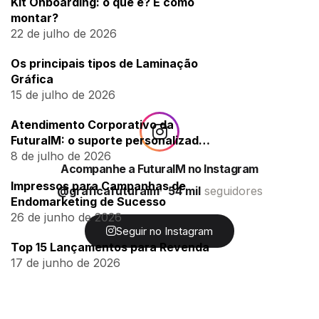
Kit Onboarding: o que é? E como
montar?
22 de julho de 2026
Os principais tipos de Laminação
Gráfica
15 de julho de 2026
Atendimento Corporativo da
FuturaIM: o suporte personalizado
para empresas
8 de julho de 2026
Acompanhe a FuturaIM no Instagram
Impressos para Campanhas de
@graficafuturaim
54 mil
seguidores
Endomarketing de Sucesso
26 de junho de 2026
Seguir no Instagram
Top 15 Lançamentos para Revenda
17 de junho de 2026