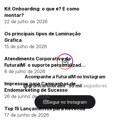
Kit Onboarding: o que é? E como
montar?
22 de julho de 2026
Os principais tipos de Laminação
Gráfica
15 de julho de 2026
Atendimento Corporativo da
FuturaIM: o suporte personalizado
para empresas
8 de julho de 2026
Acompanhe a FuturaIM no Instagram
Impressos para Campanhas de
@graficafuturaim
55 mil
seguidores
Endomarketing de Sucesso
26 de junho de 2026
Seguir no Instagram
Top 15 Lançamentos para Revenda
17 de junho de 2026