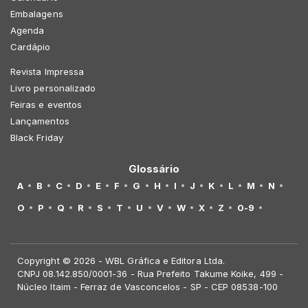
Embalagens
Agenda
Cardápio
Revista Impressa
Livro personalizado
Feiras e eventos
Lançamentos
Black Friday
Glossário
A
B
C
D
E
F
G
H
I
J
K
L
M
N
O
P
Q
R
S
T
U
V
W
X
Z
0-9
Copyright © 2026 - WBL Gráfica e Editora Ltda.
CNPJ 08.142.850/0001-36 - Rua Prefeito Takume Koike, 499 -
Núcleo Itaim - Ferraz de Vasconcelos - SP - CEP 08538-100