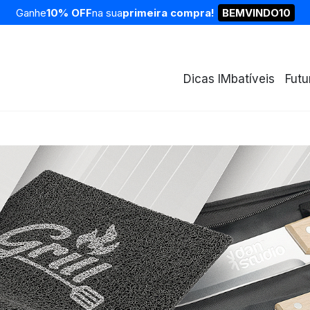
Ganhe
10% OFF
na sua
primeira compra!
BEMVINDO10
Dicas IMbatíveis
Futu