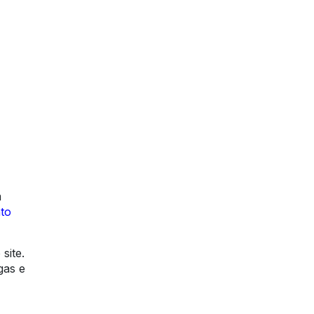
m
to
site.
gas e