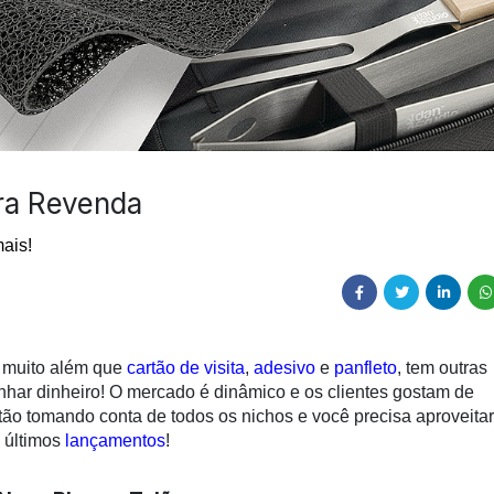
ra Revenda
mais!
e muito além que
cartão de visita
,
adesivo
e
panfleto
, tem outras
anhar dinheiro! O mercado é dinâmico e os clientes gostam de
tão tomando conta de todos os nichos e você precisa aproveita
 últimos
lançamentos
!