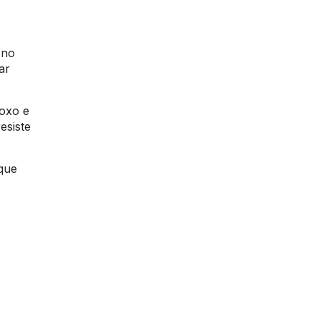
 no
ar
roxo e
esiste
 que