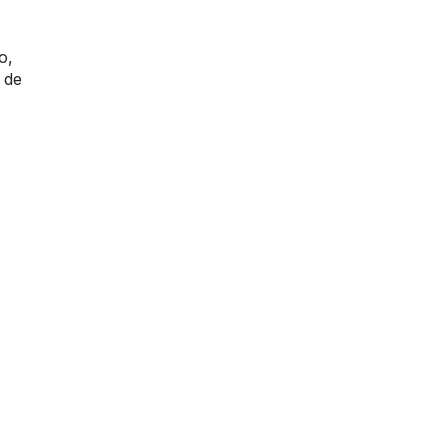
o,
 de