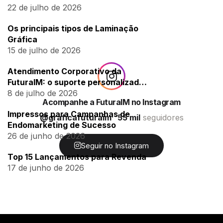
22 de julho de 2026
Os principais tipos de Laminação
Gráfica
15 de julho de 2026
Atendimento Corporativo da
FuturaIM: o suporte personalizado
para empresas
8 de julho de 2026
Acompanhe a FuturaIM no Instagram
Impressos para Campanhas de
@graficafuturaim
55 mil
seguidores
Endomarketing de Sucesso
26 de junho de 2026
Seguir no Instagram
Top 15 Lançamentos para Revenda
17 de junho de 2026