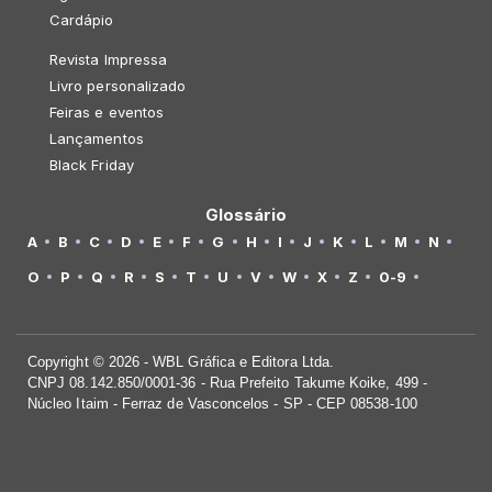
Cardápio
Revista Impressa
Livro personalizado
Feiras e eventos
Lançamentos
Black Friday
Glossário
A
B
C
D
E
F
G
H
I
J
K
L
M
N
O
P
Q
R
S
T
U
V
W
X
Z
0-9
Copyright © 2026 - WBL Gráfica e Editora Ltda.
CNPJ 08.142.850/0001-36 - Rua Prefeito Takume Koike, 499 -
Núcleo Itaim - Ferraz de Vasconcelos - SP - CEP 08538-100