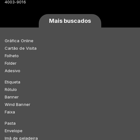
4003-9016
Mais buscados
Gráfica Online
Cartão de Visita
Folheto
Folder
Adesivo
Etiqueta
Rótulo
Banner
Wind Banner
Faixa
Pasta
Envelope
Imã de geladeira