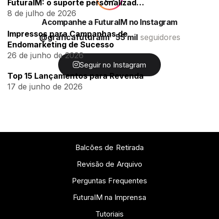
FuturaIM: o suporte personalizado
para empresas
8 de julho de 2026
Acompanhe a FuturaIM no Instagram
Impressos para Campanhas de
@graficafuturaim
55 mil
seguidores
Endomarketing de Sucesso
26 de junho de 2026
Seguir no Instagram
Top 15 Lançamentos para Revenda
17 de junho de 2026
Balcões de Retirada
Revisão de Arquivo
Perguntas Frequentes
FuturaIM na Imprensa
Tutoriais