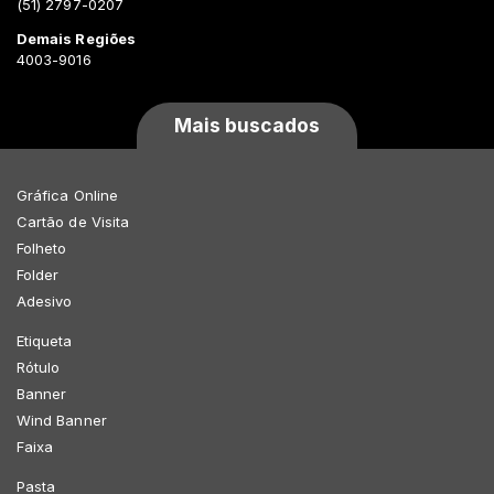
(51) 2797-0207
Demais Regiões
4003-9016
Mais buscados
Gráfica Online
Cartão de Visita
Folheto
Folder
Adesivo
Etiqueta
Rótulo
Banner
Wind Banner
Faixa
Pasta