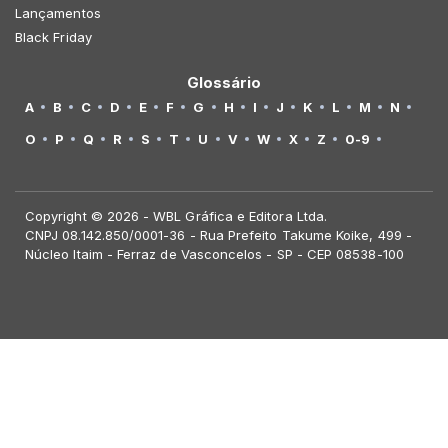
Lançamentos
Black Friday
Glossário
A
B
C
D
E
F
G
H
I
J
K
L
M
N
O
P
Q
R
S
T
U
V
W
X
Z
0-9
Copyright © 2026 - WBL Gráfica e Editora Ltda.
CNPJ 08.142.850/0001-36 - Rua Prefeito Takume Koike, 499 -
Núcleo Itaim - Ferraz de Vasconcelos - SP - CEP 08538-100