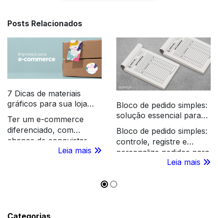
Posts Relacionados
7 Dicas de materiais
gráficos para sua loja
Bloco de pedido simples:
virtual
solução essencial para
Ter um e-commerce
empresas modernas
diferenciado, com
Bloco de pedido simples:
chance de conquistar
controle, registre e
Leia mais
ainda mais os seus
personalize pedidos para
clientes passa a ser uma
Leia mais
otimizar a rotina,
tarefa fácil, se você
aumentar eficiência e
focar também nos
destacar a marca da sua
materiais gráficos para
empresa.
loja virtual. Acesse e
confira as dicas da
Categorias