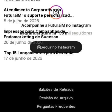
Atendimento Corporativo da
FuturaIM: o suporte personalizado
para empresas
8 de julho de 2026
Acompanhe a FuturaIM no Instagram
Impressos para Campanhas de
@graficafuturaim
55 mil
seguidores
Endomarketing de Sucesso
26 de junho de 2026
Seguir no Instagram
Top 15 Lançamentos para Revenda
17 de junho de 2026
Balcões de Retirada
Revisão de Arquivo
Perguntas Frequentes