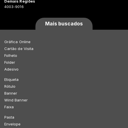
Demais Regiões
4003-9016
Mais buscados
Gráfica Online
Cartão de Visita
Folheto
Folder
Adesivo
Etiqueta
Rótulo
Banner
Wind Banner
Faixa
Pasta
Envelope