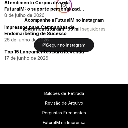
Atendimento Corporativo da
FuturaIM: o suporte personalizado
para empresas
8 de julho de 2026
Acompanhe a FuturaIM no Instagram
Impressos para Campanhas de
@graficafuturaim
55 mil
seguidores
Endomarketing de Sucesso
26 de junho de 2026
Seguir no Instagram
Top 15 Lançamentos para Revenda
17 de junho de 2026
Balcões de Retirada
Revisão de Arquivo
Perguntas Frequentes
FuturaIM na Imprensa