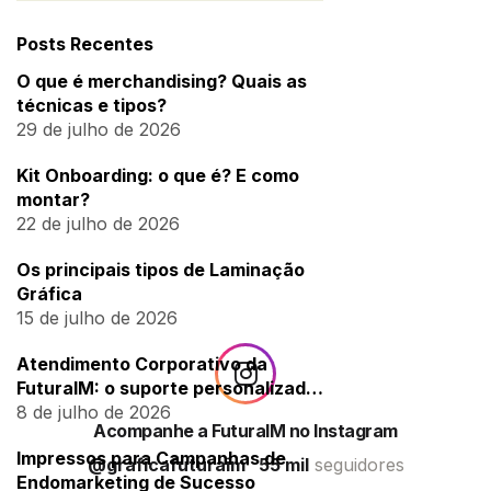
Posts Recentes
O que é merchandising? Quais as
técnicas e tipos?
29 de julho de 2026
Kit Onboarding: o que é? E como
montar?
22 de julho de 2026
Os principais tipos de Laminação
Gráfica
15 de julho de 2026
Atendimento Corporativo da
FuturaIM: o suporte personalizado
para empresas
8 de julho de 2026
Acompanhe a FuturaIM no Instagram
Impressos para Campanhas de
@graficafuturaim
55 mil
seguidores
Endomarketing de Sucesso