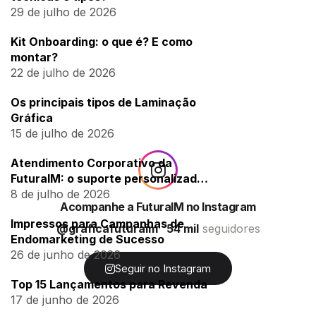
29 de julho de 2026
Kit Onboarding: o que é? E como
montar?
22 de julho de 2026
Os principais tipos de Laminação
Gráfica
15 de julho de 2026
Atendimento Corporativo da
FuturaIM: o suporte personalizado
para empresas
8 de julho de 2026
Acompanhe a FuturaIM no Instagram
Impressos para Campanhas de
@graficafuturaim
54 mil
seguidores
Endomarketing de Sucesso
26 de junho de 2026
Seguir no Instagram
Top 15 Lançamentos para Revenda
17 de junho de 2026