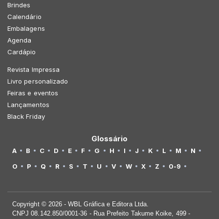
Brindes
Calendário
Embalagens
Agenda
Cardápio
Revista Impressa
Livro personalizado
Feiras e eventos
Lançamentos
Black Friday
Glossário
A
B
C
D
E
F
G
H
I
J
K
L
M
N
O
P
Q
R
S
T
U
V
W
X
Z
0-9
Copyright © 2026 - WBL Gráfica e Editora Ltda.
CNPJ 08.142.850/0001-36 - Rua Prefeito Takume Koike, 499 -