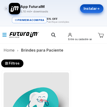
App FuturaIM
Instalar
10 mil+ downloads
5% OFF
PRIMEIRACOMPRA
*verifique condições
Entre
ou cadastre-se
Home
Brindes para Paciente
Filtros