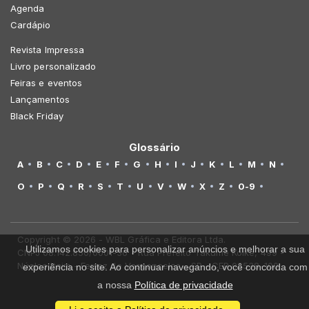
Agenda
Cardápio
Revista Impressa
Livro personalizado
Feiras e eventos
Lançamentos
Black Friday
Glossário
A
B
C
D
E
F
G
H
I
J
K
L
M
N
O
P
Q
R
S
T
U
V
W
X
Z
0-9
Copyright © 2026 - WBL Gráfica e Editora Ltda.
Utilizamos cookies para personalizar anúncios e melhorar a sua
CNPJ 08.142.850/0001-36 - Rua Prefeito Takume Koike, 499 -
Núcleo Itaim - Ferraz de Vasconcelos - SP - CEP 08538-100
experiência no site. Ao continuar navegando, você concorda com
a nossa
Política de privacidade