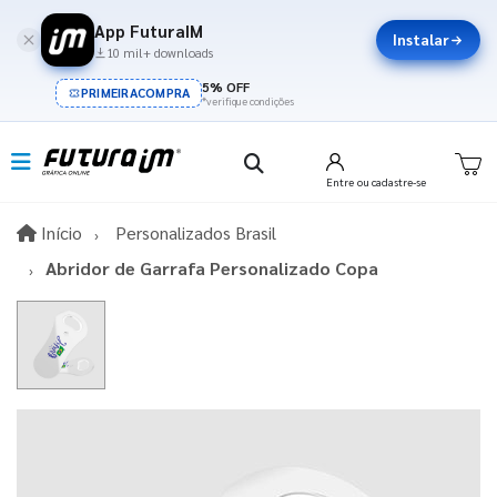
App FuturaIM
Instalar
10 mil+ downloads
5% OFF
PRIMEIRACOMPRA
*verifique condições
Entre
ou cadastre-se
Início
Início
Personalizados Brasil
Abridor de Garrafa Personalizado Copa