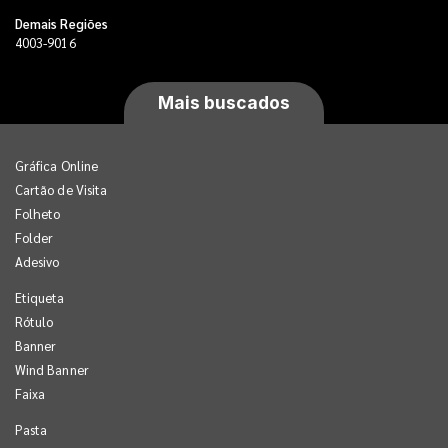
Demais Regiões
4003-9016
Mais buscados
Gráfica Online
Cartão de Visita
Folheto
Folder
Adesivo
Etiqueta
Rótulo
Banner
Wind Banner
Faixa
Pasta