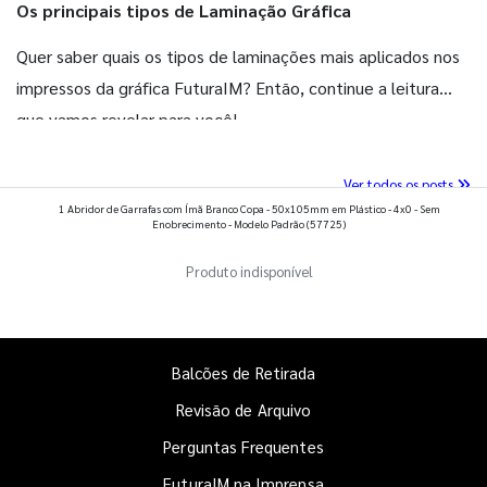
Os principais tipos de Laminação Gráfica
Quer saber quais os tipos de laminações mais aplicados nos
impressos da gráfica FuturaIM? Então, continue a leitura
que vamos revelar para você!
Ver todos os posts
1 Abridor de Garrafas com Ímã Branco Copa - 50x105mm em Plástico - 4x0 - Sem
Enobrecimento - Modelo Padrão
(57725)
Produto indisponível
Balcões de Retirada
Revisão de Arquivo
Perguntas Frequentes
FuturaIM na Imprensa