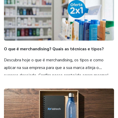
da Copa, com margem de segurança para
no abridor um item de encerramento de
planejamento, produção e posicionamento do
proposta com alta percepção de utilidade.
produto antes do pico de demanda da
temporada.
O que é merchandising? Quais as técnicas e tipos?
Descubra hoje o que é merchandising, os tipos e como
aplicar na sua empresa para que a sua marca atinja o
sucesso desejado. Confira nosso conteúdo agora mesmo!