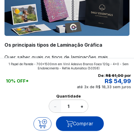
Os principais tipos de Laminação Gráfica
Quer saber quais os tipos de laminações mais
1 Papel de Parede - 700x1500mm em Vinil Adesivo Branco Fosco 120g - 4x0 - Sem
aplicados nos impressos da gráfica FuturaIM? Então,
Enobrecimento - Refile Automático
(50358)
continue a leitura que vamos revelar para você!
De:
R$ 61,00
por
R$ 54,99
10% OFF*
até 3x de R$ 18,33 sem juros
Ver todos os posts
Quantidade
−
+
Comprar