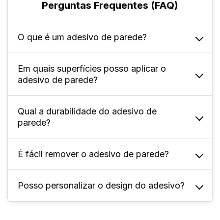
Perguntas Frequentes (FAQ)
O que é um adesivo de parede?
Em quais superfícies posso aplicar o
É um material autocolante feito de vinil
adesivo de parede?
branco fosco resistente à água, ideal para
decorar ambientes internos e externos.
Qual a durabilidade do adesivo de
O ideal é aplicar em superfícies lisas e
parede?
limpas. Não é recomendado em superfícies
porosas, pois podem prejudicar a aderência.
É fácil remover o adesivo de parede?
Em média, o adesivo dura de 3 a 5 anos,
variando conforme a aplicação e as
condições do ambiente.
Posso personalizar o design do adesivo?
Sim. Para facilitar, recomenda-se aquecer o
adesivo, remover com espátula e finalizar
limpando o local com álcool isopropílico.
Sim! Você pode enviar sua própria arte ou