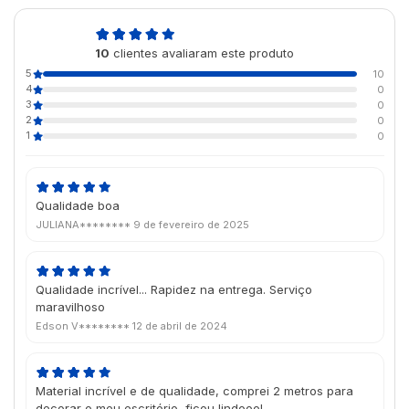
5,0
10
clientes avaliaram este produto
de 5
5
10
4
0
3
0
2
0
1
0
Qualidade boa
JULIANA********
9 de fevereiro de 2025
Qualidade incrível... Rapidez na entrega. Serviço
maravilhoso
Edson V********
12 de abril de 2024
Material incrível e de qualidade, comprei 2 metros para
decorar o meu escritório, ficou lindooo!