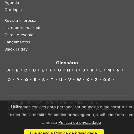
Agenda
Cardápio
Revista Impressa
Livro personalizado
Feiras e eventos
Lançamentos
Black Friday
Glossário
A
B
C
D
E
F
G
H
I
J
K
L
M
N
O
P
Q
R
S
T
U
V
W
X
Z
0-9
Copyright © 2026 - WBL Gráfica e Editora Ltda.
Utilizamos cookies para personalizar anúncios e melhorar a sua
CNPJ 08.142.850/0001-36 - Rua Prefeito Takume Koike, 499 -
Núcleo Itaim - Ferraz de Vasconcelos - SP - CEP 08538-100
experiência no site. Ao continuar navegando, você concorda com
a nossa
Política de privacidade
Li e aceito a Política de privacidade.