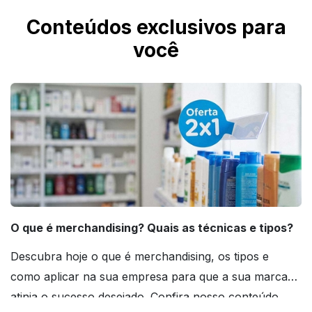
contratar o serviço Designer IMbatível para
Conteúdos exclusivos para
criação profissional personalizada.
você
O que é merchandising? Quais as técnicas e tipos?
Descubra hoje o que é merchandising, os tipos e
como aplicar na sua empresa para que a sua marca
atinja o sucesso desejado. Confira nosso conteúdo