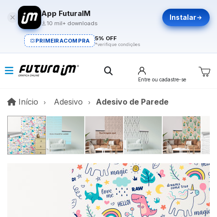
App FuturaIM
Instalar
10 mil+ downloads
5% OFF
PRIMEIRACOMPRA
*verifique condições
Entre
ou cadastre-se
Início
Início
Adesivo
Adesivo de Parede