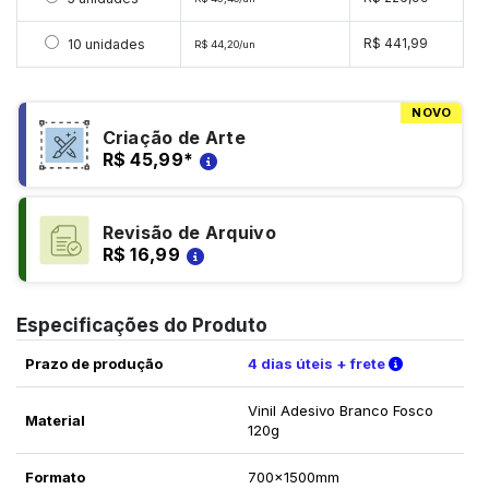
Selecionar 10 unidades
R$ 441,99
10 unidades
R$ 44,20/un
NOVO
Criação de Arte
R$ 45,99
*
Revisão de Arquivo
R$ 16,99
Especificações do Produto
Verifique a
Prazo de produção
4 dias úteis + frete
Vinil Adesivo Branco Fosco
Material
120g
Formato
700x1500mm