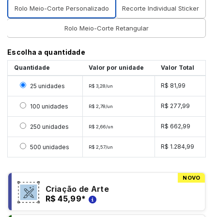
Rolo Meio-Corte Personalizado
Recorte Individual Sticker
Rolo Meio-Corte Retangular
Escolha a quantidade
Quantidade
Valor por unidade
Valor Total
Selecionar 25 unidades
R$ 81,99
25 unidades
R$ 3,28/un
Selecionar 100 unidades
R$ 277,99
100 unidades
R$ 2,78/un
Selecionar 250 unidades
R$ 662,99
250 unidades
R$ 2,66/un
Selecionar 500 unidades
R$ 1.284,99
500 unidades
R$ 2,57/un
NOVO
Criação de Arte
R$ 45,99
*