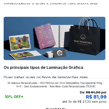
colaboradores e ajuda a construir uma marca mais
forte! Confira!
Os principais tipos de Laminação Gráfica
Quer saber quais os tipos de laminações mais
25 Adesivo Personalizado - 130x190mm em Vinil Eletrostático Transparente 140g -
aplicados nos impressos da gráfica FuturaIM? Então,
4x0 - Sem Enobrecimento - Rolo Meio-Corte Personalizado
(75348)
continue a leitura que vamos revelar para você!
De:
R$ 91,00
por
R$ 81,99
10% OFF*
até 3x de R$ 27,33 sem juros
Ver todos os posts