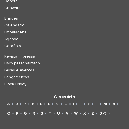
Caneta
Chaveiro
Brindes
Calendário
Embalagens
Agenda
Cardápio
Revista Impressa
Livro personalizado
Feiras e eventos
Lançamentos
Black Friday
Glossário
A
B
C
D
E
F
G
H
I
J
K
L
M
N
O
P
Q
R
S
T
U
V
W
X
Z
0-9