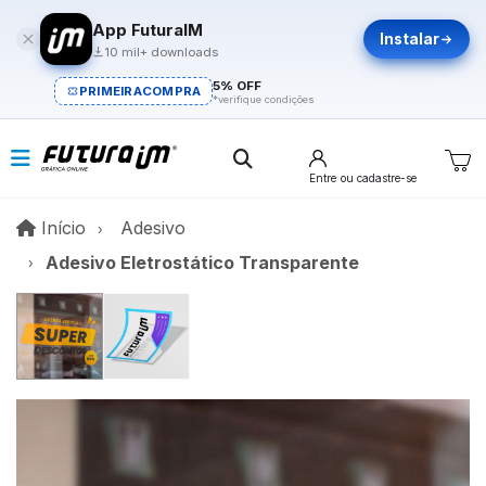
App FuturaIM
Instalar
10 mil+ downloads
5% OFF
PRIMEIRACOMPRA
*verifique condições
Entre
ou cadastre-se
Início
Início
Adesivo
Adesivo Eletrostático Transparente