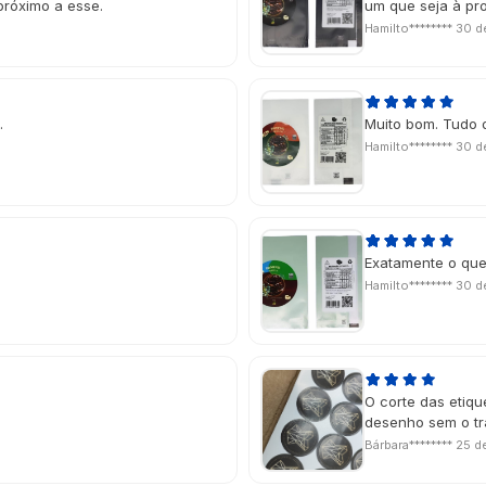
próximo a esse.
um que seja à pr
Hamilto********
30 d
.
Muito bom. Tudo 
Hamilto********
30 d
Exatamente o que
Hamilto********
30 d
O corte das etiqu
desenho sem o tr
Bárbara********
25 de