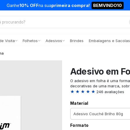
Ganhe
10% OFF
na sua
primeira compra!
BEMVINDO10
e Visita
Folhetos
Adesivos
Brindes
Embalagens e Sacolas
ha
Adesivo em Fo
O adesivo em folha é uma forma
decorativas de uma marca, sob
★ ★ ★ ★ ★
246 avaliações
Material
Formato