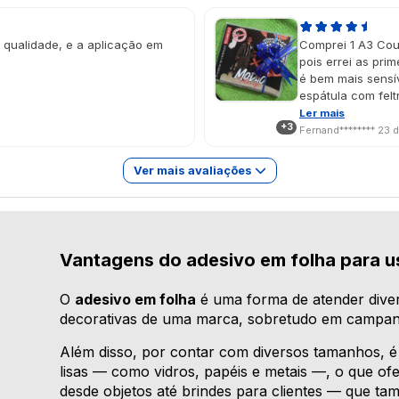
a qualidade, e a aplicação em
Comprei 1 A3 Cou
pois errei as prim
é bem mais sensí
espátula com felt
sabão, para ajeit
Ler mais
+3
desastroso difere
Fernand********
23 
(só notei que era
que foi como eu p
Ver mais avaliações
unha da uma leve 
tentar tirar, ele
dedo,fica bom. Fi
mesmo sendo com 
fica brilhante qu
Vantagens do adesivo em folha para u
impressão, saaall
O
adesivo em folha
é uma forma de atender dive
decorativas de uma marca, sobretudo em campanh
Além disso, por contar com diversos tamanhos, é 
lisas — como vidros, papéis e metais —, o que ofe
desde objetos até brindes para clientes — que 