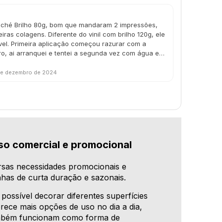
ché Brilho 80g, bom que mandaram 2 impressões,
eiras colagens. Diferente do vinil com brilho 120g, ele
vel. Primeira aplicação começou razurar com a
ro, ai arranquei e tentei a segunda vez com água e
a o adesivo e depois espatular, resultado foi mais
nte do vinil, o couché é um papel e não pode molhar
de dezembro de 2024
 couché agora na avaliação kk). Terceira tentativa
eguei o jeito, foi passando o dedo de leve, até a
riscada, ele é bem sensível. Se colocar errado e
 racha todo. Mas se aplicar direto, com calma, e com o
cou legal o resultafo final. OBS: Por sem couché,
brilho, ele da impressão de um adesivo fosco, não
e nem o vinil. Obrigado por mandar mais de uma
so comercial e promocional
lvouuu kkk
rsas necessidades promocionais e
as de curta duração e sazonais.
possível decorar diferentes superfícies
rece mais opções de uso no dia a dia,
também funcionam como forma de