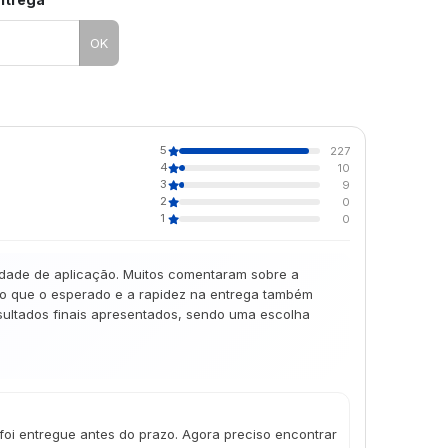
OK
5
227
4
10
3
9
2
0
1
0
lidade de aplicação. Muitos comentaram sobre a
 do que o esperado e a rapidez na entrega também
esultados finais apresentados, sendo uma escolha
foi entregue antes do prazo. Agora preciso encontrar