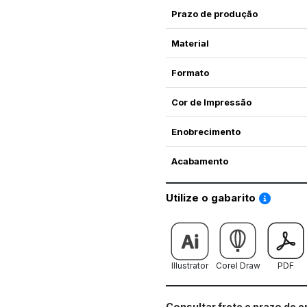
Prazo de produção
Material
Formato
Cor de Impressão
Enobrecimento
Acabamento
Saiba co
Utilize o gabarito
Illustrator
Corel Draw
PDF
Consultar frete e prazo de 