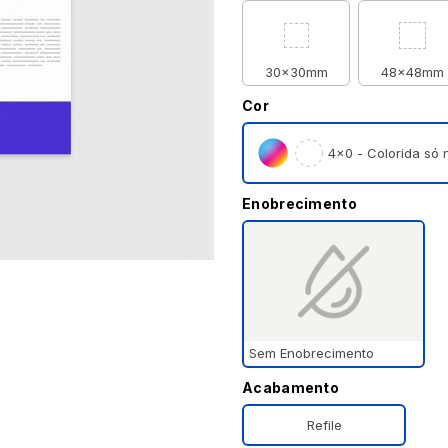
30x30mm
48x48mm
Cor
4×0 - Colorida só n
Enobrecimento
Sem Enobrecimento
Acabamento
Refile