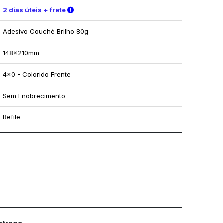
Verifique as condições de entrega
2 dias úteis + frete
Adesivo Couché Brilho 80g
148x210mm
4x0 - Colorido Frente
Sem Enobrecimento
Refile
mo utilizar os nossos gabaritos
entrega