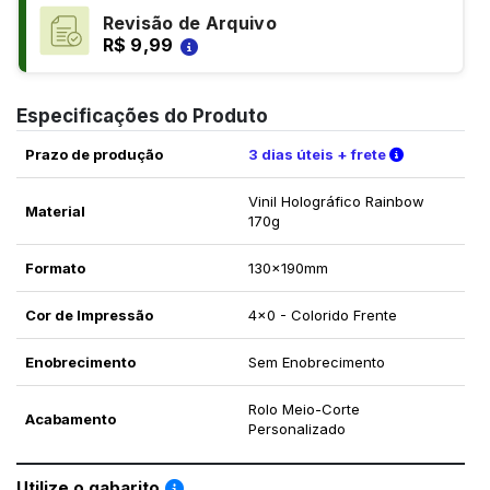
Revisão de Arquivo
R$ 9,99
Especificações do Produto
Verifique a
Prazo de produção
3 dias úteis + frete
Vinil Holográfico Rainbow
Material
170g
Formato
130x190mm
Cor de Impressão
4x0 - Colorido Frente
Enobrecimento
Sem Enobrecimento
Rolo Meio-Corte
Acabamento
Personalizado
Saiba como utilizar os nossos gabaritos
Utilize o gabarito