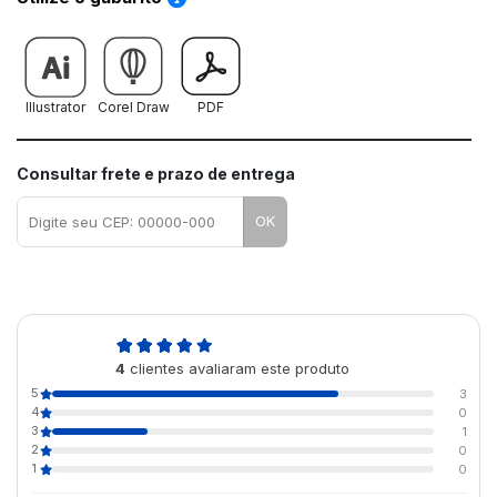
Illustrator
Corel Draw
PDF
Consultar frete e prazo de entrega
OK
4,5
4
clientes avaliaram este produto
de 5
5
3
4
0
3
1
2
0
1
0