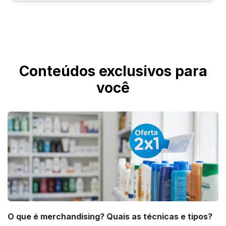
papelaria criativa.
com a água, sendo uma excelente opção para
O Adesivo Holográfico pode ser produzido
diversas aplicações.
com impressão 4x0, colorida na frente; 5x0,
colorida com tinta branca na frente; ou DTF
UV com verniz, conforme o modelo escolhido.
Conteúdos exclusivos para
você
O que é merchandising? Quais as técnicas e tipos?