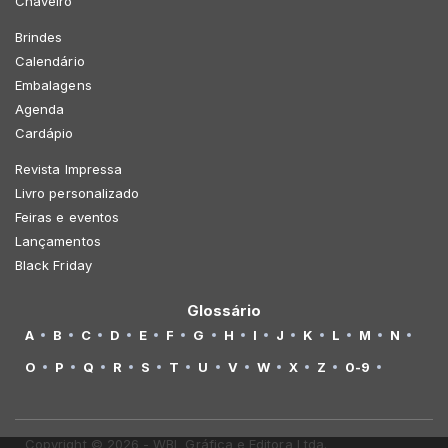
Chaveiro
Brindes
Calendário
Embalagens
Agenda
Cardápio
Revista Impressa
Livro personalizado
Feiras e eventos
Lançamentos
Black Friday
Glossário
A
B
C
D
E
F
G
H
I
J
K
L
M
N
O
P
Q
R
S
T
U
V
W
X
Z
0-9
Copyright © 2026 - WBL Gráfica e Editora Ltda.