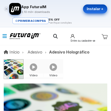
App FuturaIM
Instalar
10 mil+ downloads
5% OFF
PRIMEIRACOMPRA
*verifique condições
Entre
ou cadastre-se
Início
Início
Adesivo
Adesivo Holográfico
Vídeo
Vídeo