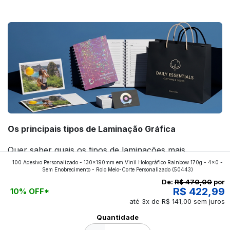
forte! Confira!
Os principais tipos de Laminação Gráfica
Quer saber quais os tipos de laminações mais
100 Adesivo Personalizado - 130x190mm em Vinil Holográfico Rainbow 170g - 4x0 -
aplicados nos impressos da gráfica FuturaIM? Então,
Sem Enobrecimento - Rolo Meio-Corte Personalizado
(50443)
continue a leitura que vamos revelar para você!
De:
R$ 470,00
por
R$ 422,99
10% OFF*
até 3x de R$ 141,00 sem juros
Ver todos os posts
Quantidade