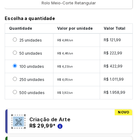
Rolo Meio-Corte Retangular
Escolha a quantidade
Quantidade
Valor por unidade
Valor Total
Selecionar 25 unidades
R$ 121,99
25 unidades
R$ 4,88/un
Selecionar 50 unidades
R$ 222,99
50 unidades
R$ 4,46/un
Selecionar 100 unidades
R$ 422,99
100 unidades
R$ 4,23/un
Selecionar 250 unidades
R$ 1.011,99
250 unidades
R$ 4,05/un
Selecionar 500 unidades
R$ 1.958,99
500 unidades
R$ 3,92/un
NOVO
Criação de Arte
R$ 29,99
*