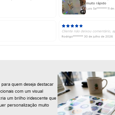
muito rápido
Luis Sa********
11 de
+1
Cliente não deixou comentário, a
Rodrigo********
30 de julho de 2026
l para quem deseja destacar
cionais com um visual
ria um brilho iridescente que
lquer personalização muito