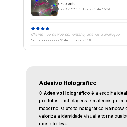
excelente!
Luis Sa********
11 de abril de 2026
+1
Cliente não deixou comentário, apenas a avaliação
Nobre P********
31 de julho de 2026
Adesivo Holográfico
O
Adesivo Holográfico
é a escolha idea
produtos, embalagens e materiais promo
moderno. O efeito holográfico Rainbow c
valoriza a identidade visual e torna qua
mais atrativa.