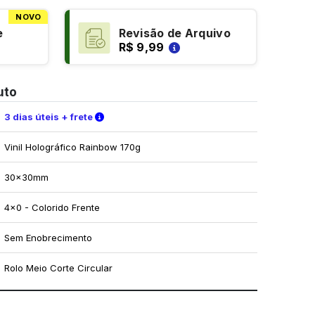
NOVO
e
Revisão de Arquivo
R$ 9,99
uto
Verifique as condições de entrega
3 dias úteis + frete
Vinil Holográfico Rainbow 170g
30x30mm
4x0 - Colorido Frente
Sem Enobrecimento
Rolo Meio Corte Circular
mo utilizar os nossos gabaritos