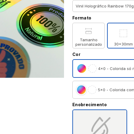
Formato
Tamanho
30x30mm
personalizado
Cor
4×0 - Colorida só n
5×0 - Colorida com
Enobrecimento