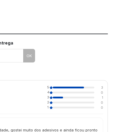
entrega
OK
5
3
4
0
3
1
2
0
1
0
dade, gostei muito dos adesivos e ainda ficou pronto