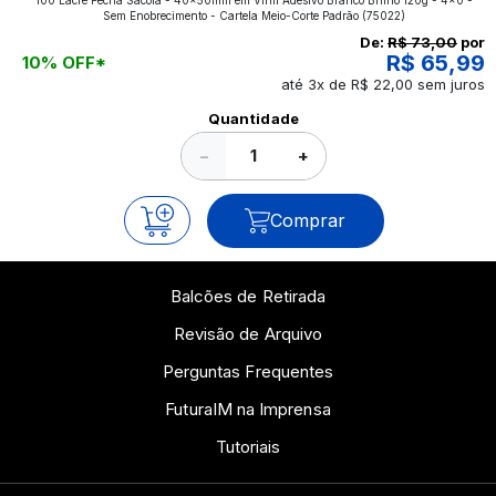
aplicados nos impressos da gráfica FuturaIM? Então,
Sem Enobrecimento - Cartela Meio-Corte Padrão
(75022)
continue a leitura que vamos revelar para você!
De:
R$ 73,00
por
R$ 65,99
10% OFF*
até 3x de R$ 22,00 sem juros
Ver todos os posts
Quantidade
−
+
Comprar
Balcões de Retirada
Revisão de Arquivo
Perguntas Frequentes
FuturaIM na Imprensa
Tutoriais