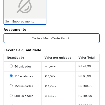
Sem Enobrecimento
Acabamento
Cartela Meio-Corte Padrão
Escolha a quantidade
Quantidade
Valor por unidade
Valor Total
Selecionar 50 unidades
R$ 42,99
50 unidades
R$ 0,86/un
Selecionar 100 unidades
R$ 65,99
100 unidades
R$ 0,66/un
Selecionar 250 unidades
R$ 100,99
250 unidades
R$ 0,41/un
Selecionar 500 unidades
R$ 185,99
500 unidades
R$ 0,38/un