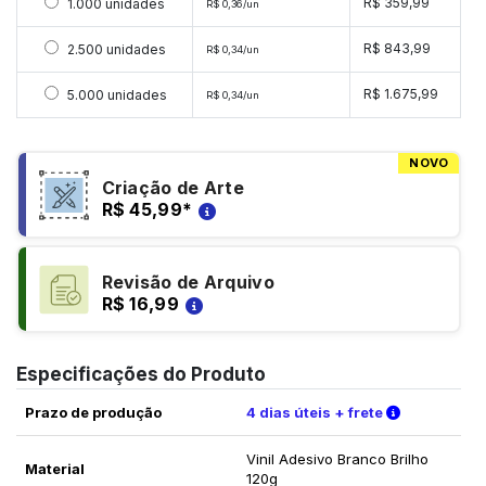
Selecionar 1000 unidades
R$ 359,99
1.000 unidades
R$ 0,36/un
Selecionar 2500 unidades
R$ 843,99
2.500 unidades
R$ 0,34/un
Selecionar 5000 unidades
R$ 1.675,99
5.000 unidades
R$ 0,34/un
NOVO
Criação de Arte
R$ 45,99
*
Revisão de Arquivo
R$ 16,99
Especificações do Produto
Verifique a
Prazo de produção
4 dias úteis + frete
Vinil Adesivo Branco Brilho
Material
120g