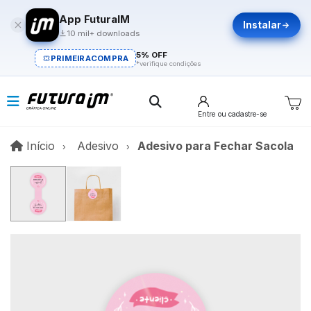
App FuturaIM
Instalar
10 mil+ downloads
5% OFF
PRIMEIRACOMPRA
*verifique condições
Entre
ou cadastre-se
Início
Início
Adesivo
Adesivo para Fechar Sacola