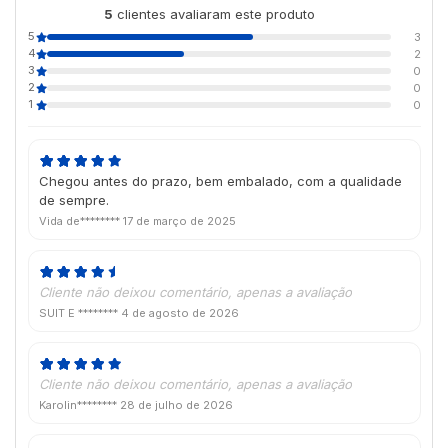
5
clientes avaliaram este produto
de 5
5
3
4
2
3
0
2
0
1
0
Chegou antes do prazo, bem embalado, com a qualidade
de sempre.
Vida de********
17 de março de 2025
Cliente não deixou comentário, apenas a avaliação
SUIT E ********
4 de agosto de 2026
Cliente não deixou comentário, apenas a avaliação
Karolin********
28 de julho de 2026