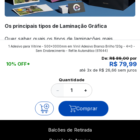
Os principais tipos de Laminação Gráfica
Quer saber quais os tipos de laminações mais
1 Adesivo para Vitrine - 500x3000mm em Vinil Adesivo Branco Brilho 120g - 4x0 -
aplicados nos impressos da gráfica FuturaIM? Então,
Sem Enobrecimento - Refile Automático
(61644)
continue a leitura que vamos revelar para você!
De:
R$ 89,00
por
R$ 79,99
10% OFF*
até 3x de R$ 26,66 sem juros
Ver todos os posts
Quantidade
−
+
Comprar
Balcões de Retirada