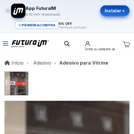
App FuturaIM
Instalar
10 mil+ downloads
5% OFF
PRIMEIRACOMPRA
*verifique condições
Entre
ou cadastre-se
Início
Início
Adesivo
Adesivo para Vitrine