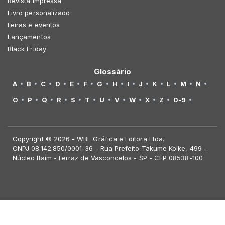
Revista Impressa
Livro personalizado
Feiras e eventos
Lançamentos
Black Friday
Glossário
A
B
C
D
E
F
G
H
I
J
K
L
M
N
O
P
Q
R
S
T
U
V
W
X
Z
0-9
Copyright © 2026 - WBL Gráfica e Editora Ltda.
CNPJ 08.142.850/0001-36 - Rua Prefeito Takume Koike, 499 -
Núcleo Itaim - Ferraz de Vasconcelos - SP - CEP 08538-100