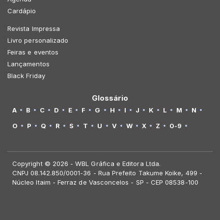
Cardápio
Revista Impressa
Livro personalizado
Feiras e eventos
Lançamentos
Black Friday
Glossário
A
B
C
D
E
F
G
H
I
J
K
L
M
N
O
P
Q
R
S
T
U
V
W
X
Z
0-9
Copyright © 2026 - WBL Gráfica e Editora Ltda.
CNPJ 08.142.850/0001-36 - Rua Prefeito Takume Koike, 499 -
Núcleo Itaim - Ferraz de Vasconcelos - SP - CEP 08538-100