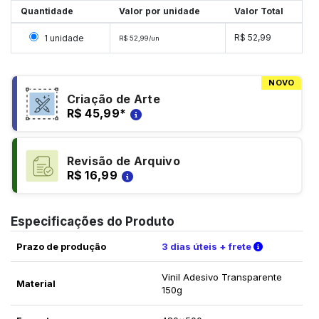
Quantidade
Valor por unidade
Valor Total
Selecionar 1 unidade
R$ 52,99
1 unidade
R$ 52,99/un
NOVO
Criação de Arte
R$ 45,99
*
Revisão de Arquivo
R$ 16,99
Especificações do Produto
Verifique a
Prazo de produção
3 dias úteis + frete
Vinil Adesivo Transparente
Material
150g