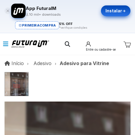
App FuturaIM
Instalar
10 mil+ downloads
5% OFF
PRIMEIRACOMPRA
*verifique condições
Entre
ou cadastre-se
Início
Início
Adesivo
Adesivo para Vitrine