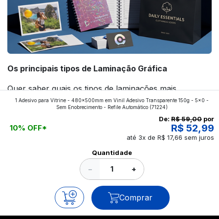
Os principais tipos de Laminação Gráfica
Quer saber quais os tipos de laminações mais
1 Adesivo para Vitrine - 480x500mm em Vinil Adesivo Transparente 150g - 5x0 -
aplicados nos impressos da gráfica FuturaIM? Então,
Sem Enobrecimento - Refile Automático
(71224)
continue a leitura que vamos revelar para você!
De:
R$ 59,00
por
R$ 52,99
10% OFF*
até 3x de R$ 17,66 sem juros
Ver todos os posts
Quantidade
−
+
Comprar