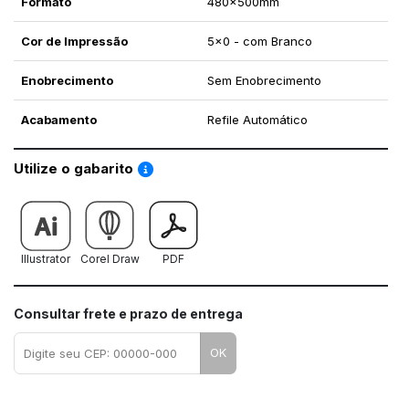
Formato
480x500mm
Cor de Impressão
5x0 - com Branco
Enobrecimento
Sem Enobrecimento
Acabamento
Refile Automático
Saiba como utilizar os nossos gabaritos
Utilize o gabarito
Illustrator
Corel Draw
PDF
Consultar frete e prazo de entrega
OK