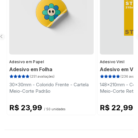
Adesivo em Papel
Adesivo Vinil
Adesivo em Folha
Adesivo em Vini
(251 avaliações)
(236 avalia
30x30mm - Colorido Frente - Cartela
148x210mm - Colo
Meio-Corte Padrão
Meio-Corte Retan
R$ 23,99
R$ 22,99
/ 50 unidades
/ 