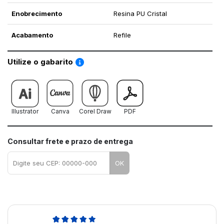
Enobrecimento
Resina PU Cristal
Acabamento
Refile
Saiba como utilizar os nossos gabaritos
Utilize o gabarito
Illustrator
Canva
Corel Draw
PDF
Consultar frete e prazo de entrega
OK
5,0