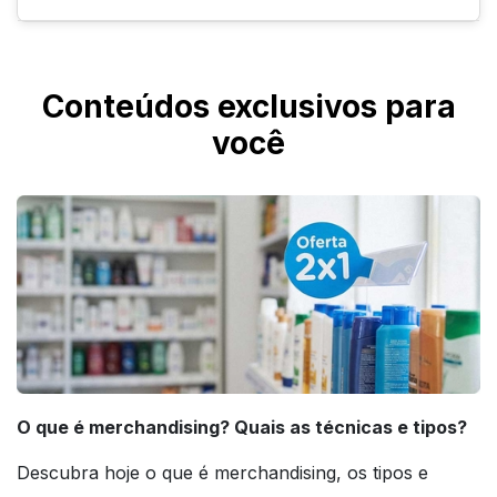
produtos, prateleiras e onde for mais
conveniente nos seus pontos de venda.
Graças à camada de resina de poliuretano
cristal, que protege contra os raios UV,
Conteúdos exclusivos para
chuva e intempéries, os adesivos resinados
você
personalizados não costumam desbotar com
facilidade, sendo itens duradouros para sua
divulgação.
O que é merchandising? Quais as técnicas e tipos?
Descubra hoje o que é merchandising, os tipos e