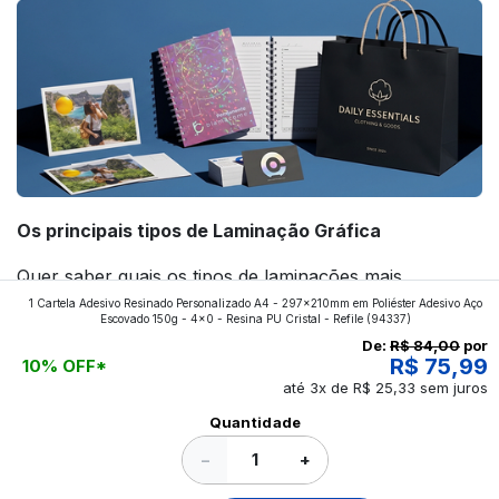
Os principais tipos de Laminação Gráfica
Quer saber quais os tipos de laminações mais
1 Cartela Adesivo Resinado Personalizado A4 - 297x210mm em Poliéster Adesivo Aço
aplicados nos impressos da gráfica FuturaIM? Então,
Escovado 150g - 4x0 - Resina PU Cristal - Refile
(94337)
continue a leitura que vamos revelar para você!
De:
R$ 84,00
por
R$ 75,99
10% OFF*
até 3x de R$ 25,33 sem juros
Ver todos os posts
Quantidade
−
+