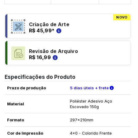
NOVO
Criação de Arte
R$ 45,99
*
Revisão de Arquivo
R$ 16,99
Especificações do Produto
Verifique a
Prazo de produção
5 dias úteis + frete
Poliéster Adesivo Aço
Material
Escovado 150g
Formato
297x210mm
Cor de Impressão
4x0 - Colorido Frente