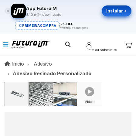
App FuturaIM
Instalar
10 mil+ downloads
5% OFF
PRIMEIRACOMPRA
*verifique condições
Entre
ou cadastre-se
Início
Início
Adesivo
Adesivo Resinado Personalizado
Vídeo