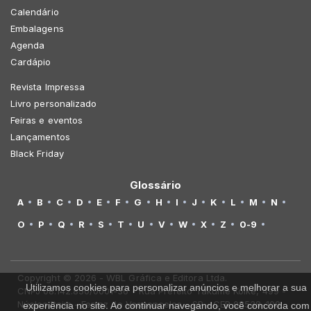
Calendário
Embalagens
Agenda
Cardápio
Revista Impressa
Livro personalizado
Feiras e eventos
Lançamentos
Black Friday
Glossário
A
B
C
D
E
F
G
H
I
J
K
L
M
N
O
P
Q
R
S
T
U
V
W
X
Z
0-9
Copyright © 2026 - WBL Gráfica e Editora Ltda.
Utilizamos cookies para personalizar anúncios e melhorar a sua
CNPJ 08.142.850/0001-36 - Rua Prefeito Takume Koike, 499 -
Núcleo Itaim - Ferraz de Vasconcelos - SP - CEP 08538-100
experiência no site. Ao continuar navegando, você concorda com