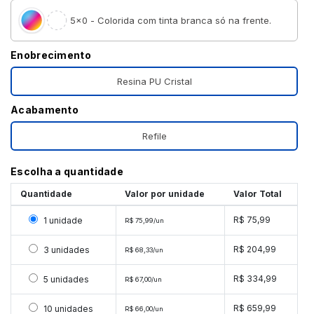
5×0 - Colorida com tinta branca só na frente.
Enobrecimento
Resina PU Cristal
Acabamento
Refile
Escolha a quantidade
Quantidade
Valor por unidade
Valor Total
Selecionar 1 unidade
R$ 75,99
1 unidade
R$ 75,99/un
Selecionar 3 unidades
R$ 204,99
3 unidades
R$ 68,33/un
Selecionar 5 unidades
R$ 334,99
5 unidades
R$ 67,00/un
Selecionar 10 unidades
R$ 659,99
10 unidades
R$ 66,00/un