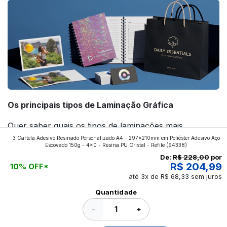
Os principais tipos de Laminação Gráfica
Quer saber quais os tipos de laminações mais
3 Cartela Adesivo Resinado Personalizado A4 - 297x210mm em Poliéster Adesivo Aço
aplicados nos impressos da gráfica FuturaIM? Então,
Escovado 150g - 4x0 - Resina PU Cristal - Refile
(94338)
continue a leitura que vamos revelar para você!
De:
R$ 228,00
por
R$ 204,99
10% OFF*
até 3x de R$ 68,33 sem juros
Ver todos os posts
Quantidade
−
+