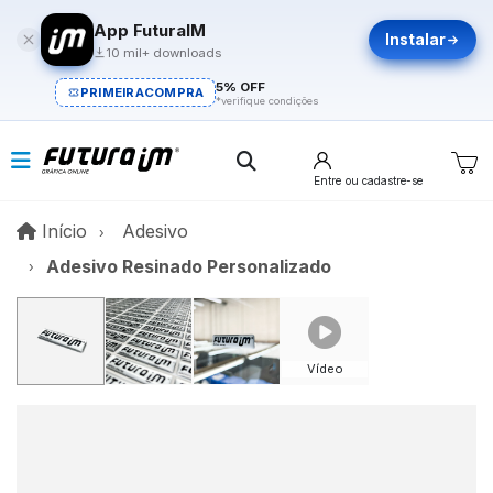
App FuturaIM
Instalar
10 mil+ downloads
5% OFF
PRIMEIRACOMPRA
*verifique condições
Entre
ou cadastre-se
Início
Início
Adesivo
Adesivo Resinado Personalizado
Vídeo