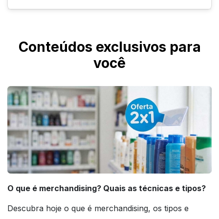
produtos, prateleiras e onde for mais
conveniente nos seus pontos de venda.
Graças à camada de resina de poliuretano
cristal, que protege contra os raios UV,
Conteúdos exclusivos para
chuva e intempéries, os adesivos resinados
você
personalizados não costumam desbotar com
facilidade, sendo itens duradouros para sua
divulgação.
O que é merchandising? Quais as técnicas e tipos?
Descubra hoje o que é merchandising, os tipos e