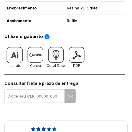
Enobrecimento
Resina PU Cristal
Acabamento
Refile
Saiba como utilizar os nossos gabaritos
Utilize o gabarito
Illustrator
Canva
Corel Draw
PDF
Consultar frete e prazo de entrega
OK
5,0