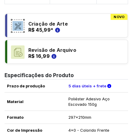
NOVO
Criação de Arte
R$ 45,99
*
Revisão de Arquivo
R$ 16,99
Especificações do Produto
Verifique a
Prazo de produção
5 dias úteis + frete
Poliéster Adesivo Aço
Material
Escovado 150g
Formato
297x210mm
Cor de Impressão
4x0 - Colorido Frente