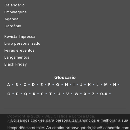
Calendário
Embalagens
Agenda
Cardápio
Revista Impressa
Livro personalizado
Feiras e eventos
Lançamentos
Black Friday
Glossário
A
B
C
D
E
F
G
H
I
J
K
L
M
N
O
P
Q
R
S
T
U
V
W
X
Z
0-9
Copyright © 2026 - WBL Gráfica e Editora Ltda.
Utilizamos cookies para personalizar anúncios e melhorar a sua
CNPJ 08.142.850/0001-36 - Rua Prefeito Takume Koike, 499 -
Núcleo Itaim - Ferraz de Vasconcelos - SP - CEP 08538-100
experiência no site. Ao continuar navegando, você concorda com