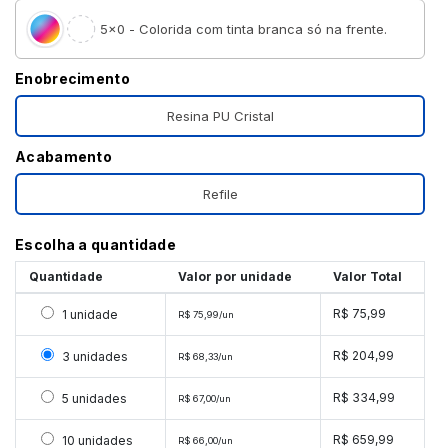
5×0 - Colorida com tinta branca só na frente.
Enobrecimento
Resina PU Cristal
Acabamento
Refile
Escolha a quantidade
Quantidade
Valor por unidade
Valor Total
Selecionar 1 unidade
R$ 75,99
1 unidade
R$ 75,99/un
Selecionar 3 unidades
R$ 204,99
3 unidades
R$ 68,33/un
Selecionar 5 unidades
R$ 334,99
5 unidades
R$ 67,00/un
Selecionar 10 unidades
R$ 659,99
10 unidades
R$ 66,00/un