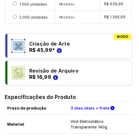
Selecionar 1000 unidades
R$ 639,99
1.000 unidades
R$ 0,64/un
Selecionar 2000 unidades
R$ 1.266,99
2.000 unidades
R$ 0,64/un
NOVO
Criação de Arte
R$ 45,99
*
Revisão de Arquivo
R$ 16,99
Especificações do Produto
Verifique a
Prazo de produção
3 dias úteis + frete
Vinil Eletrostático
Material
Transparente 140g