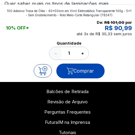
Quer saber quais os tipos de laminações mais
100 Adesivo Troca de Óleo - 40x50mm em Vinil Eletrostático Transparente 140g - 5x1
aplicados nos impressos da gráfica FuturaIM? Então,
- Sem Enobrecimento - Rolo Meio-Corte Retangular
(78247)
continue a leitura que vamos revelar para você!
De:
R$ 101,00
por
R$ 90,99
10% OFF*
até 3x de R$ 30,33 sem juros
Ver todos os posts
Quantidade
−
+
Comprar
Balcões de Retirada
Revisão de Arquivo
Perguntas Frequentes
FuturaIM na Imprensa
Tutoriais