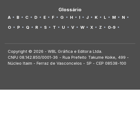
Glossário
A
B
C
D
E
F
G
H
I
J
K
L
M
N
O
P
Q
R
S
T
U
V
W
X
Z
0-9
Copyright © 2026 - WBL Gráfica e Editora Ltda.
CNPJ 08.142.850/0001-36 - Rua Prefeito Takume Koike, 499 -
Núcleo Itaim - Ferraz de Vasconcelos - SP - CEP 08538-100