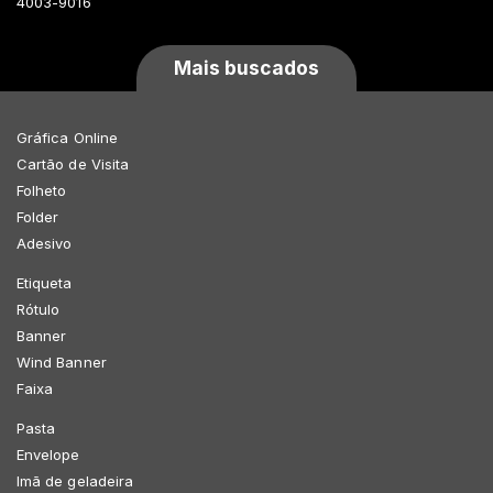
4003-9016
Mais buscados
Gráfica Online
Cartão de Visita
Folheto
Folder
Adesivo
Etiqueta
Rótulo
Banner
Wind Banner
Faixa
Pasta
Envelope
Imã de geladeira