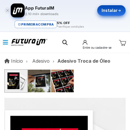
App FuturaIM
Instalar
10 mil+ downloads
5% OFF
PRIMEIRACOMPRA
*verifique condições
Entre
ou cadastre-se
Início
Início
Adesivo
Adesivo Troca de Óleo