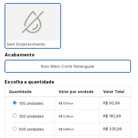
Sem Enobrecimento
Acabamento
Rolo Meio-Corte Retangular
Escolha a quantidade
Quantidade
Valor por unidade
Valor Total
Selecionar 100 unidades
R$ 90,99
100 unidades
R$ 0,91/un
Selecionar 250 unidades
R$ 182,99
250 unidades
R$ 0,74/un
Selecionar 500 unidades
R$ 335,99
500 unidades
R$ 0,68/un