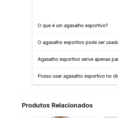
O que é um agasalho esportivo?
O agasalho esportivo pode ser usado
Ele é uma peça de vestuário projetada
Agasalho esportivo serve apenas pa
Claro! Ele é especialmente indicado
Posso usar agasalho esportivo no di
Apesar de ser mais usado em momento
até mesmo como peça casual.
Sim! O agasalho é um item versátil 
Produtos Relacionados