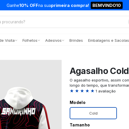
Ganhe
10% OFF
na sua
primeira compra!
BEMVINDO10
e Visita
Folhetos
Adesivos
Brindes
Embalagens e Sacolas
Agasalho Col
O agasalho esportivo, assim com
longo do tempo, que transforma
★ ★ ★ ★ ★
1 avaliação
Modelo
Cold
Tamanho