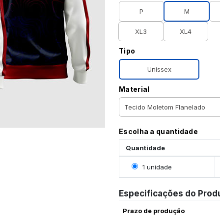
P
M
XL3
XL4
Tipo
Unissex
Material
Escolha a quantidade
Quantidade
Selecionar 1 unidade
1 unidade
Especificações do Prod
Prazo de produção