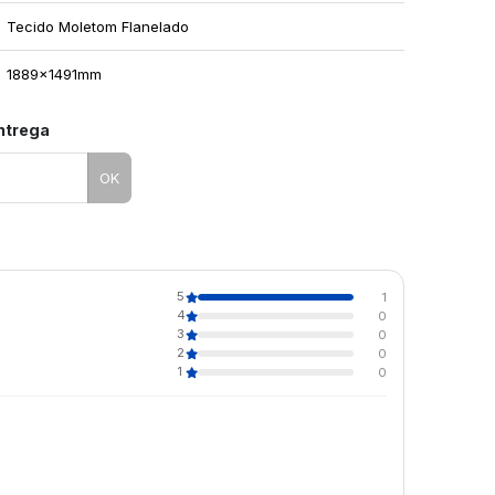
Tecido Moletom Flanelado
1889x1491mm
entrega
OK
5
1
4
0
3
0
2
0
1
0