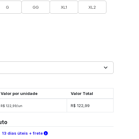
G
GG
XL1
XL2
Valor por unidade
Valor Total
R$ 122,99
R$ 122,99/un
uto
Verifique as condições de entrega
13 dias úteis + frete