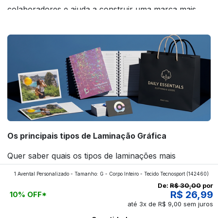
colaboradores e ajuda a construir uma marca mais
forte! Confira!
Os principais tipos de Laminação Gráfica
Quer saber quais os tipos de laminações mais
aplicados nos impressos da gráfica FuturaIM? Então,
1 Avental Personalizado - Tamanho: G - Corpo Inteiro - Tecido Tecnosport
(142460)
continue a leitura que vamos revelar para você!
De:
R$ 30,00
por
R$ 26,99
10% OFF*
até 3x de R$ 9,00 sem juros
Ver todos os posts