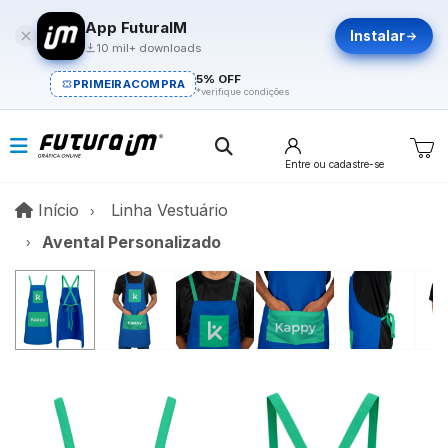
App FuturaIM
Instalar
10 mil+ downloads
5% OFF
PRIMEIRACOMPRA
*verifique condições
Entre
ou cadastre-se
Início
Início
Linha Vestuário
Avental Personalizado