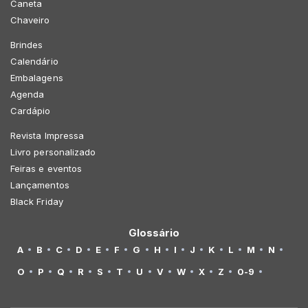
Caneta
Chaveiro
Brindes
Calendário
Embalagens
Agenda
Cardápio
Revista Impressa
Livro personalizado
Feiras e eventos
Lançamentos
Black Friday
Glossário
A
B
C
D
E
F
G
H
I
J
K
L
M
N
O
P
Q
R
S
T
U
V
W
X
Z
0-9