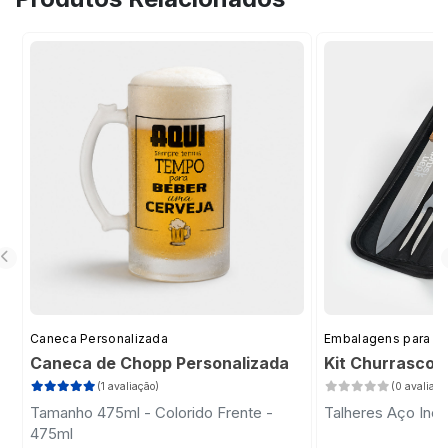
atendidos é um dos principais atrativos do
que garante um layout mais atrativo e
produto para quem revende.
alinhado à identidade visual do cliente final.
Nossa equipe técnica também oferece
suporte na análise e adequação de arquivos
sempre que necessário.
Caneca Personalizada
Embalagens para D
Caneca de Chopp Personalizada
Kit Churrasco 
(1 avaliação)
(0 avaliaçõ
Tamanho 475ml - Colorido Frente -
Talheres Aço Inox
475ml