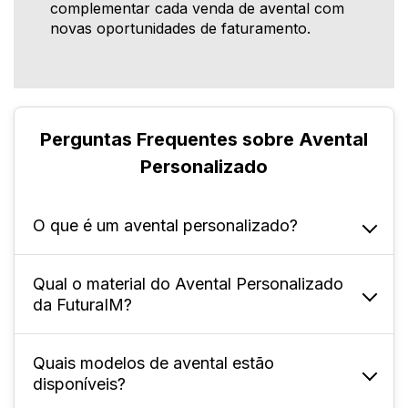
complementar cada venda de avental com
novas oportunidades de faturamento.
Perguntas Frequentes sobre Avental
Personalizado
O que é um avental personalizado?
Qual o material do Avental Personalizado
O avental personalizado é um uniforme
da FuturaIM?
produzido para proteger e padronizar
profissionais, com personalização de
logotipo e identidade visual da empresa.
Quais modelos de avental estão
O avental é produzido em
tecido
disponíveis?
Além da função prática, ele fortalece a
Tecnosport
, material resistente, leve e