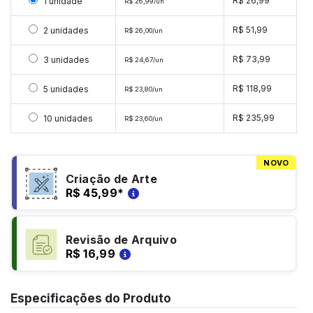
Selecionar 1 unidade
R$ 26,99
1 unidade
R$ 26,99/un
Selecionar 2 unidades
R$ 51,99
2 unidades
R$ 26,00/un
Selecionar 3 unidades
R$ 73,99
3 unidades
R$ 24,67/un
Selecionar 5 unidades
R$ 118,99
5 unidades
R$ 23,80/un
Selecionar 10 unidades
R$ 235,99
10 unidades
R$ 23,60/un
NOVO
Criação de Arte
R$ 45,99
*
Revisão de Arquivo
R$ 16,99
Especificações do Produto