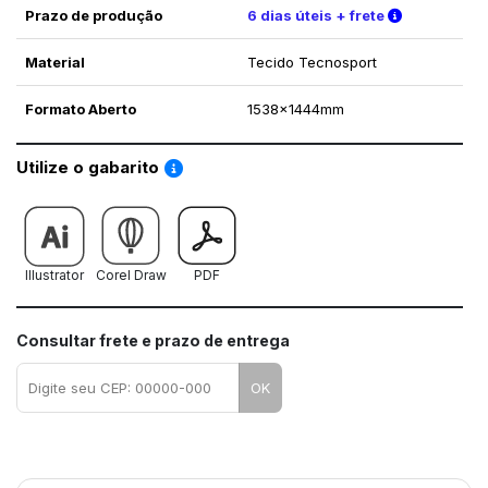
Verifique a
Prazo de produção
6 dias úteis + frete
Material
Tecido Tecnosport
Formato Aberto
1538x1444mm
Saiba como utilizar os nossos gabaritos
Utilize o gabarito
Illustrator
Corel Draw
PDF
Consultar frete e prazo de entrega
OK