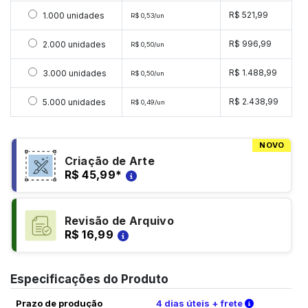
Selecionar 1000 unidades
R$ 521,99
1.000 unidades
R$ 0,53/un
Selecionar 2000 unidades
R$ 996,99
2.000 unidades
R$ 0,50/un
Selecionar 3000 unidades
R$ 1.488,99
3.000 unidades
R$ 0,50/un
Selecionar 5000 unidades
R$ 2.438,99
5.000 unidades
R$ 0,49/un
NOVO
Criação de Arte
R$ 45,99
*
Revisão de Arquivo
R$ 16,99
Especificações do Produto
Verifique a
Prazo de produção
4 dias úteis + frete