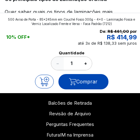
Quer saber quais os tipos de laminações mais
500 Aviso de Porta - 85x245mm em Couché Fosco 300g - 4x0 - Laminação Fosca e
aplicados nos impressos da gráfica FuturaIM? Então,
Verniz Localizado Frente e Verso - Faca Padrão
(7212)
continue a leitura que vamos revelar para você!
De:
R$ 461,00
por
R$ 414,99
10% OFF*
até 3x de R$ 138,33 sem juros
Ver todos os posts
Quantidade
−
+
Comprar
Balcões de Retirada
Revisão de Arquivo
Perguntas Frequentes
FuturaIM na Imprensa