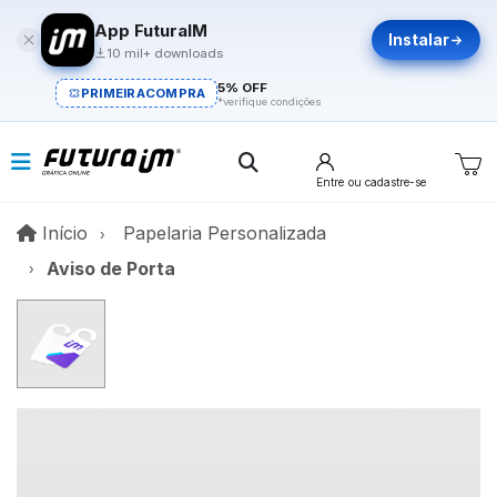
App FuturaIM
Instalar
10 mil+ downloads
5% OFF
PRIMEIRACOMPRA
*verifique condições
Entre
ou cadastre-se
Início
Início
Papelaria Personalizada
Aviso de Porta