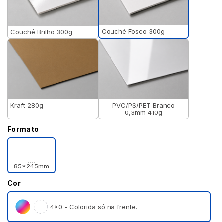
Couché Fosco 300g
Couché Brilho 300g
Kraft 280g
PVC/PS/PET Branco
0,3mm 410g
Formato
85x245mm
Cor
4×0 - Colorida só na frente.