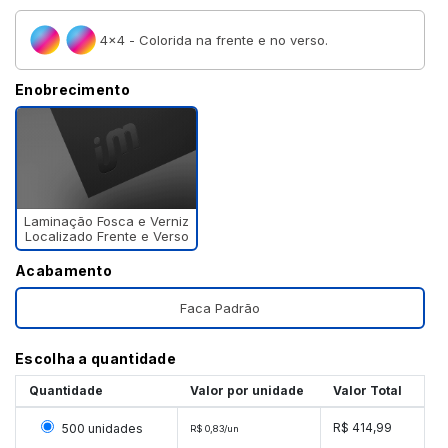
4×4 - Colorida na frente e no verso.
Enobrecimento
Laminação Fosca e Verniz
Localizado Frente e Verso
Acabamento
Faca Padrão
Escolha a quantidade
Quantidade
Valor por unidade
Valor Total
Selecionar 500 unidades
R$ 414,99
500 unidades
R$ 0,83/un