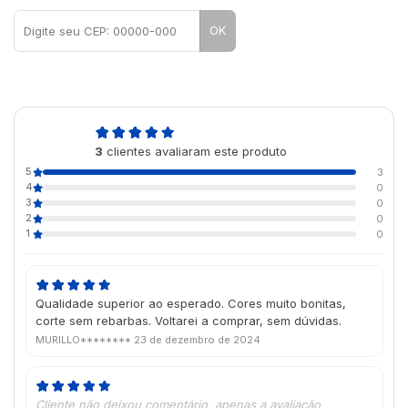
OK
5,0
3
clientes avaliaram este produto
de 5
5
3
4
0
3
0
2
0
1
0
Qualidade superior ao esperado. Cores muito bonitas,
corte sem rebarbas. Voltarei a comprar, sem dúvidas.
MURILLO********
23 de dezembro de 2024
Cliente não deixou comentário, apenas a avaliação