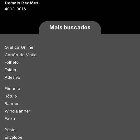
Demais Regiões
4003-9016
Mais buscados
Gráfica Online
Cartão de Visita
Folheto
Folder
Adesivo
Etiqueta
Rótulo
Banner
Wind Banner
Faixa
Pasta
Envelope