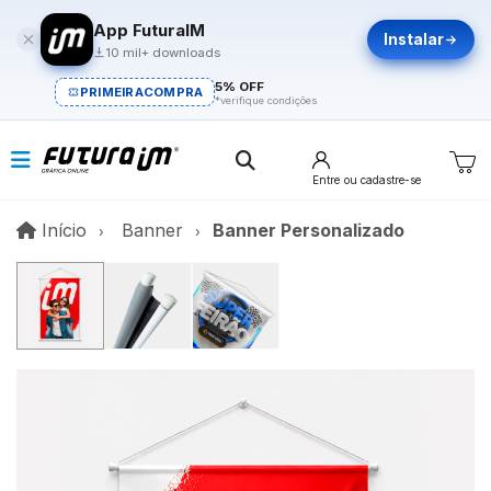
App FuturaIM
Instalar
10 mil+ downloads
5% OFF
PRIMEIRACOMPRA
*verifique condições
Entre
ou cadastre-se
Início
Início
Banner
Banner Personalizado