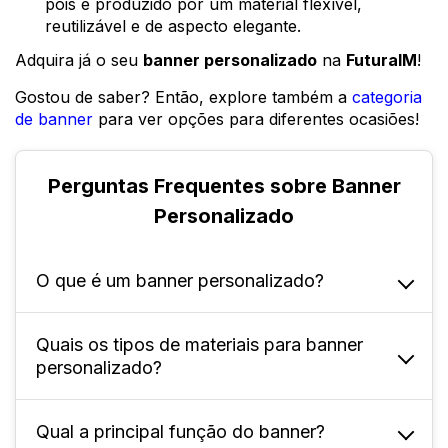
pois é produzido por um material flexível,
reutilizável e de aspecto elegante.
Adquira já o seu
banner personalizado
na
FuturaIM
!
Gostou de saber? Então, explore também a
categoria
de banner
para ver opções para diferentes ocasiões!
Perguntas Frequentes sobre Banner
Personalizado
O que é um banner personalizado?
Quais os tipos de materiais para banner
É um material impresso, produzido para
personalizado?
divulgar marcas, produtos, eventos ou
campanhas.
Qual a principal função do banner?
Os banners podem ser feitos em diferentes