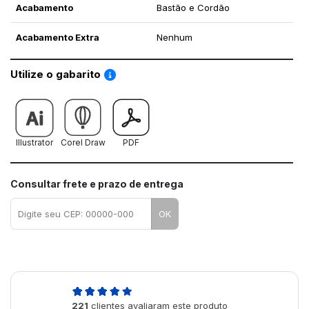
Acabamento
Bastão e Cordão
Acabamento Extra
Nenhum
Saiba como utilizar os nossos gabaritos
Utilize o gabarito
Illustrator
Corel Draw
PDF
Consultar frete e prazo de entrega
OK
4,9
221
clientes avaliaram este produto
de 5