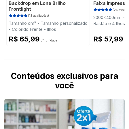
Backdrop em Lona Brilho
Faixa Impressa
Frontlight
(26 avaliaç
(13 avaliações)
2000x400mm - Col
Tamanho cm² - Tamanho personalizado
Bastão e 4 Ilhose
- Colorido Frente - Ilhós
R$ 65,99
R$ 57,99
/ 1 unidade
/ 
Conteúdos exclusivos para
você