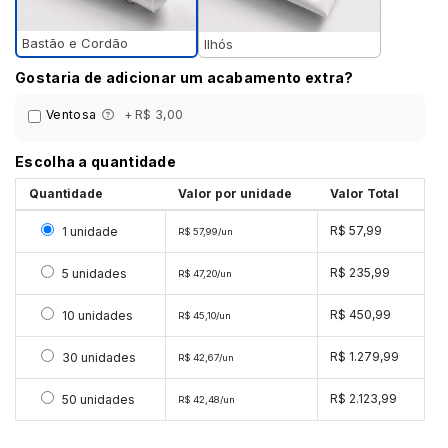
Bastão e Cordão
Ilhós
Gostaria de adicionar um acabamento extra?
Ventosa
+ R$ 3,00
Escolha a quantidade
Quantidade
Valor por unidade
Valor Total
Selecionar 1 unidade
R$ 57,99
1 unidade
R$ 57,99/un
Selecionar 5 unidades
R$ 235,99
5 unidades
R$ 47,20/un
Selecionar 10 unidades
R$ 450,99
10 unidades
R$ 45,10/un
Selecionar 30 unidades
R$ 1.279,99
30 unidades
R$ 42,67/un
Selecionar 50 unidades
R$ 2.123,99
50 unidades
R$ 42,48/un