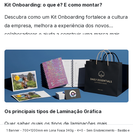
Kit Onboarding: o que é? E como montar?
Descubra como um Kit Onboarding fortalece a cultura
da empresa, melhora a experiência dos novos
colaboradores e ajuda a construir uma marca mais
forte! Confira!
Os principais tipos de Laminação Gráfica
Quer saber quais os tipos de laminações mais
1 Banner - 700x1200mm em Lona Fosca 340g - 4x0 - Sem Enobrecimento - Bastão e
aplicados nos impressos da gráfica FuturaIM? Então,