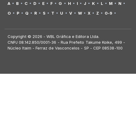
A
B
C
D
E
F
G
H
I
J
K
L
M
N
O
P
Q
R
S
T
U
V
W
X
Z
0-9
Copyright © 2026 - WBL Gráfica e Editora Ltda.
CNPJ 08.142.850/0001-36 - Rua Prefeito Takume Koike, 499 -
Núcleo Itaim - Ferraz de Vasconcelos - SP - CEP 08538-100