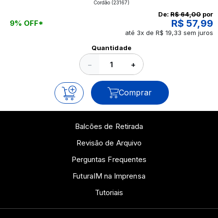
Cordão
(23167)
continue a leitura que vamos revelar para você!
De:
R$ 64,00
por
R$ 57,99
9% OFF*
até 3x de R$ 19,33 sem juros
Ver todos os posts
Quantidade
−
+
Comprar
Balcões de Retirada
Revisão de Arquivo
Perguntas Frequentes
FuturaIM na Imprensa
Tutoriais