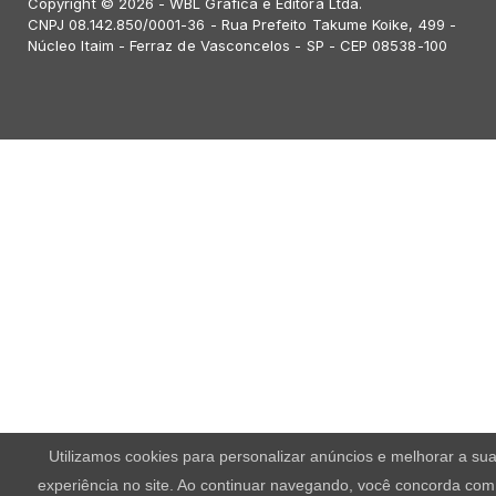
Copyright © 2026 - WBL Gráfica e Editora Ltda.
CNPJ 08.142.850/0001-36 - Rua Prefeito Takume Koike, 499 -
Núcleo Itaim - Ferraz de Vasconcelos - SP - CEP 08538-100
Utilizamos cookies para personalizar anúncios e melhorar a su
experiência no site. Ao continuar navegando, você concorda com