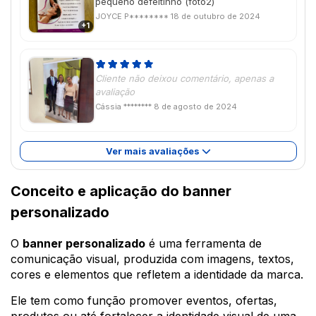
pequeno defeitinho (foto2)
JOYCE P********
18 de outubro de 2024
+1
Cliente não deixou comentário, apenas a
avaliação
Cássia ********
8 de agosto de 2024
Ver mais avaliações
Conceito e aplicação do banner
personalizado
O
banner personalizado
é uma ferramenta de
comunicação visual, produzida com imagens, textos,
cores e elementos que refletem a identidade da marca.
Ele tem como função promover eventos, ofertas,