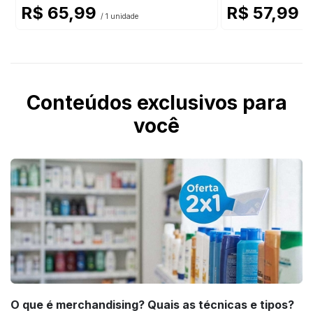
R$ 65,99
R$ 57,99
/ 1 unidade
/ 
Conteúdos exclusivos para
você
O que é merchandising? Quais as técnicas e tipos?