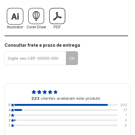
Illustrator
Corel Draw
PDF
Consultar frete e prazo de entrega
OK
4,9
223
clientes avaliaram este produto
de 5
5
202
4
17
3
1
2
3
1
0