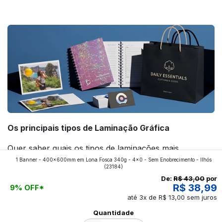
forte! Confira!
Os principais tipos de Laminação Gráfica
Quer saber quais os tipos de laminações mais
1 Banner - 400x600mm em Lona Fosca 340g - 4x0 - Sem Enobrecimento - Ilhós
aplicados nos impressos da gráfica FuturaIM? Então,
(23184)
continue a leitura que vamos revelar para você!
De:
R$ 43,00
por
R$ 38,99
9% OFF*
até 3x de R$ 13,00 sem juros
Ver todos os posts
Quantidade