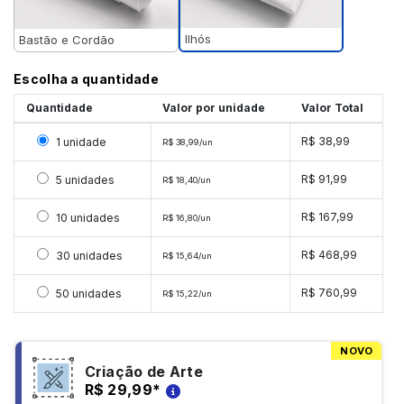
Ilhós
Bastão e Cordão
Escolha a quantidade
Quantidade
Valor por unidade
Valor Total
Selecionar 1 unidade
R$ 38,99
1 unidade
R$ 38,99/un
Selecionar 5 unidades
R$ 91,99
5 unidades
R$ 18,40/un
Selecionar 10 unidades
R$ 167,99
10 unidades
R$ 16,80/un
Selecionar 30 unidades
R$ 468,99
30 unidades
R$ 15,64/un
Selecionar 50 unidades
R$ 760,99
50 unidades
R$ 15,22/un
NOVO
Criação de Arte
R$ 29,99
*