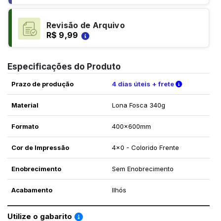
Revisão de Arquivo
R$ 9,99
Especificações do Produto
Verifique a
Prazo de produção
4 dias úteis + frete
Material
Lona Fosca 340g
Formato
400x600mm
Cor de Impressão
4x0 - Colorido Frente
Enobrecimento
Sem Enobrecimento
Acabamento
Ilhós
Saiba como utilizar os nossos gabaritos
Utilize o gabarito