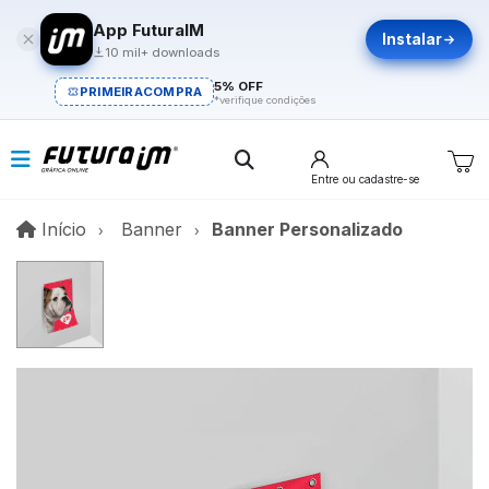
App FuturaIM
Instalar
10 mil+ downloads
5% OFF
PRIMEIRACOMPRA
*verifique condições
Entre
ou cadastre-se
Início
Início
Banner
Banner Personalizado