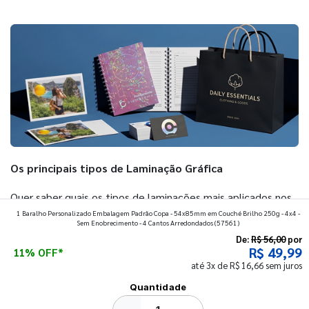
Os principais tipos de Laminação Gráfica
Quer saber quais os tipos de laminações mais aplicados nos
1 Baralho Personalizado Embalagem Padrão Copa - 54x85mm em Couché Brilho 250g - 4x4 -
impressos da gráfica FuturaIM? Então, continue a leitura
Sem Enobrecimento - 4 Cantos Arredondados
(57561)
que vamos revelar para você!
De:
R$ 56,00
por
R$ 49,99
11% OFF*
até 3x de R$ 16,66 sem juros
Ver todos os posts
Quantidade