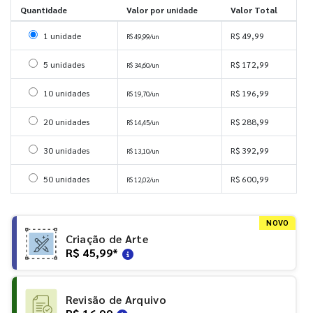
Quantidade
Valor por unidade
Valor Total
Selecionar 1 unidade
1 unidade
R$ 49,99
R$ 49,99/un
Selecionar 5 unidades
5 unidades
R$ 172,99
R$ 34,60/un
Selecionar 10 unidades
10 unidades
R$ 196,99
R$ 19,70/un
Selecionar 20 unidades
20 unidades
R$ 288,99
R$ 14,45/un
Selecionar 30 unidades
30 unidades
R$ 392,99
R$ 13,10/un
Selecionar 50 unidades
50 unidades
R$ 600,99
R$ 12,02/un
NOVO
Criação de Arte
R$ 45,99
*
Revisão de Arquivo