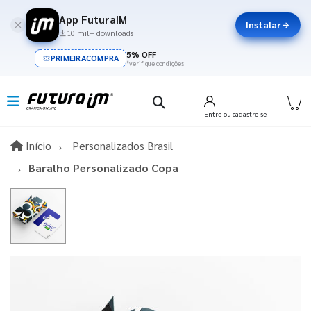
App FuturaIM
Instalar
10 mil+ downloads
5% OFF
PRIMEIRACOMPRA
*verifique condições
Entre
ou cadastre-se
Início
Início
Personalizados Brasil
Baralho Personalizado Copa