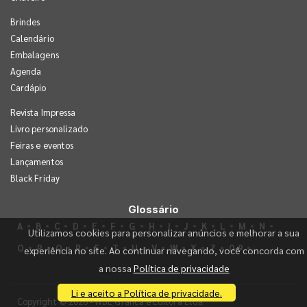
Brindes
Calendário
Embalagens
Agenda
Cardápio
Revista Impressa
Livro personalizado
Feiras e eventos
Lançamentos
Black Friday
Glossário
A
B
C
D
E
F
G
H
I
J
K
L
M
N
Utilizamos cookies para personalizar anúncios e melhorar a sua
O
P
Q
R
S
T
U
V
W
X
Z
0-9
experiência no site. Ao continuar navegando, você concorda com
a nossa
Política de privacidade
Li e aceito a Política de privacidade.
Copyright © 2026 - WBL Gráfica e Editora Ltda.