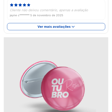
Cliente não deixou comentário, apenas a avaliação
jayne c********
5 de novembro de 2025
Ver mais avaliações