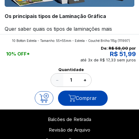
Os principais tipos de Laminação Gráfica
Quer saber quais os tipos de laminações mais
aplicados nos impressos da gráfica FuturaIM? Então,
10 Botton Estrela - Tamanho: 55x55mm - Estrela - Couché Brilho 115g
(111997)
continue a leitura que vamos revelar para você!
De:
R$ 58,00
por
R$ 51,99
10% OFF*
até 3x de R$ 17,33 sem juros
Ver todos os posts
Quantidade
−
+
Comprar
Balcões de Retirada
Revisão de Arquivo