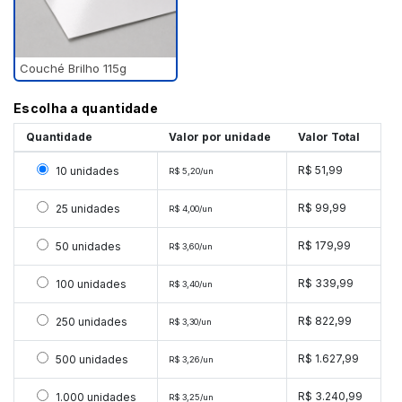
Couché Brilho 115g
Escolha a quantidade
Quantidade
Valor por unidade
Valor Total
Selecionar 10 unidades
R$ 51,99
10 unidades
R$ 5,20/un
Selecionar 25 unidades
R$ 99,99
25 unidades
R$ 4,00/un
Selecionar 50 unidades
R$ 179,99
50 unidades
R$ 3,60/un
Selecionar 100 unidades
R$ 339,99
100 unidades
R$ 3,40/un
Selecionar 250 unidades
R$ 822,99
250 unidades
R$ 3,30/un
Selecionar 500 unidades
R$ 1.627,99
500 unidades
R$ 3,26/un
Selecionar 1000 unidades
R$ 3.240,99
1.000 unidades
R$ 3,25/un