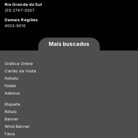
Rio Grande do Sul
(51) 2797-0207
Demais Regiões
4003-9016
Mais buscados
Gráfica Online
Cartão de Visita
Folheto
Folder
Adesivo
Etiqueta
Rótulo
Banner
Wind Banner
Faixa