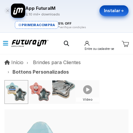
App FuturaIM
Instalar
10 mil+ downloads
5% OFF
PRIMEIRACOMPRA
*verifique condições
Entre
ou cadastre-se
Início
Início
Brindes para Clientes
Bottons Personalizados
Vídeo