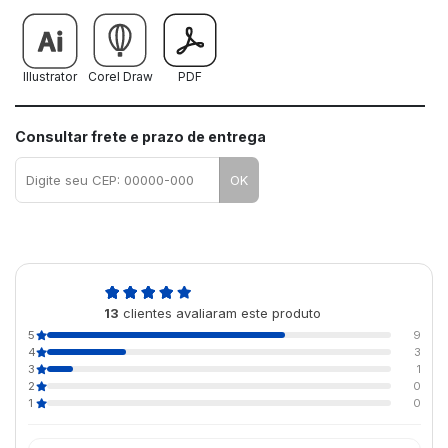
Illustrator
Corel Draw
PDF
Consultar frete e prazo de entrega
OK
4,6
13
clientes avaliaram este produto
de 5
5
9
4
3
3
1
2
0
1
0