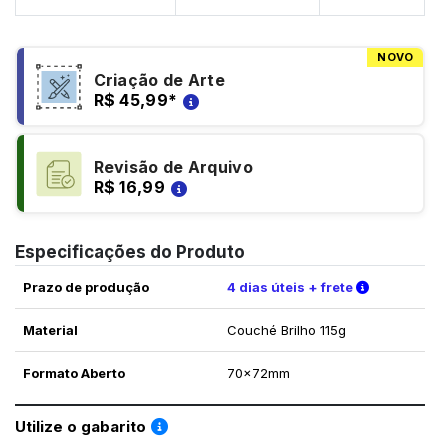
NOVO
Criação de Arte
R$ 45,99
*
Revisão de Arquivo
R$ 16,99
Especificações do Produto
Verifique a
Prazo de produção
4 dias úteis + frete
Material
Couché Brilho 115g
Formato Aberto
70x72mm
Saiba como utilizar os nossos gabaritos
Utilize o gabarito