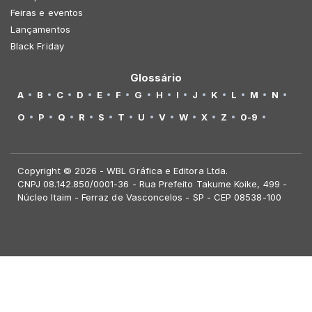
Feiras e eventos
Lançamentos
Black Friday
Glossário
A
B
C
D
E
F
G
H
I
J
K
L
M
N
O
P
Q
R
S
T
U
V
W
X
Z
0-9
Copyright © 2026 - WBL Gráfica e Editora Ltda.
CNPJ 08.142.850/0001-36 - Rua Prefeito Takume Koike, 499 -
Núcleo Itaim - Ferraz de Vasconcelos - SP - CEP 08538-100