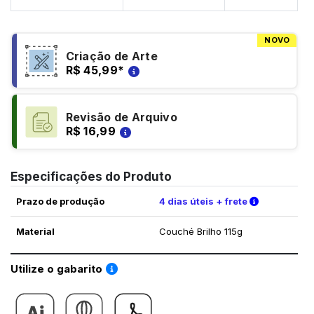
NOVO
Criação de Arte
R$ 45,99
*
Revisão de Arquivo
R$ 16,99
Especificações do Produto
Verifique a
Prazo de produção
4 dias úteis + frete
Material
Couché Brilho 115g
Saiba como utilizar os nossos gabaritos
Utilize o gabarito