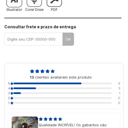
Illustrator
Corel Draw
PDF
Consultar frete e prazo de entrega
OK
4,6
13
clientes avaliaram este produto
de 5
5
9
4
3
3
1
2
0
1
0
Qualidade INCRÍVEL! Os gabaritos são