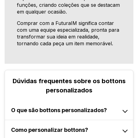
funções, criando coleções que se destacam
em qualquer ocasião.
Comprar com a FuturaIM significa contar
com uma equipe especializada, pronta para
transformar sua ideia em realidade,
tornando cada peça um item memorável.
Dúvidas frequentes sobre os bottons
personalizados
O que são bottons personalizados?
Itens decorativos e resistentes que podem ser
Como personalizar bottons?
customizados com arte, logotipo ou mensagem.