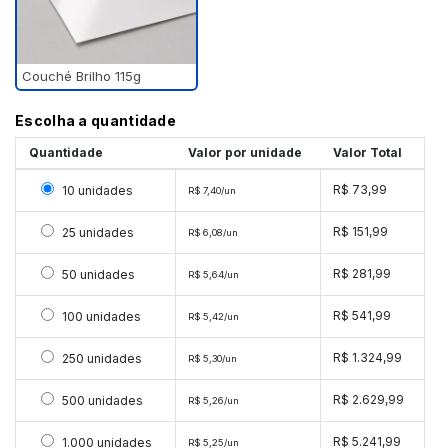
Couché Brilho 115g
Escolha a quantidade
Quantidade
Valor por unidade
Valor Total
Selecionar 10 unidades
R$ 73,99
10 unidades
R$ 7,40/un
Selecionar 25 unidades
R$ 151,99
25 unidades
R$ 6,08/un
Selecionar 50 unidades
R$ 281,99
50 unidades
R$ 5,64/un
Selecionar 100 unidades
R$ 541,99
100 unidades
R$ 5,42/un
Selecionar 250 unidades
R$ 1.324,99
250 unidades
R$ 5,30/un
Selecionar 500 unidades
R$ 2.629,99
500 unidades
R$ 5,26/un
Selecionar 1000 unidades
R$ 5.241,99
1.000 unidades
R$ 5,25/un