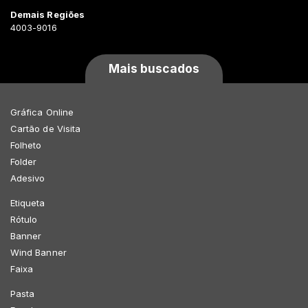
Demais Regiões
4003-9016
Mais buscados
Gráfica Online
Cartão de Visita
Folheto
Folder
Adesivo
Etiqueta
Rótulo
Banner
Wind Banner
Faixa
Pasta