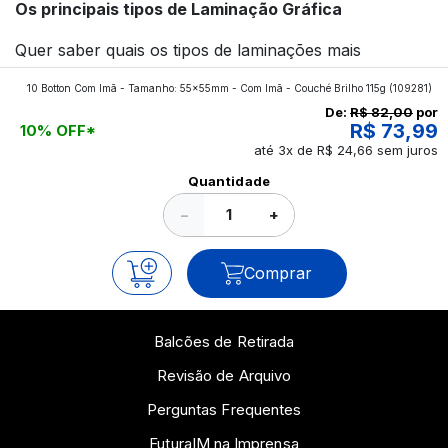
Os principais tipos de Laminação Gráfica
Quer saber quais os tipos de laminações mais
aplicados nos impressos da gráfica FuturaIM? Então,
10 Botton Com Imã - Tamanho: 55x55mm - Com Imã - Couché Brilho 115g
(109281)
continue a leitura que vamos revelar para você!
De:
R$ 82,00
por
R$ 73,99
10% OFF*
até 3x de R$ 24,66 sem juros
Ver todos os posts
Quantidade
−
+
Comprar
Balcões de Retirada
Revisão de Arquivo
Perguntas Frequentes
FuturaIM na Imprensa