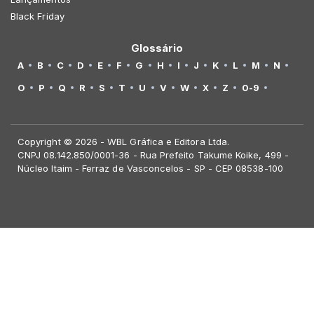
Black Friday
Glossário
A
B
C
D
E
F
G
H
I
J
K
L
M
N
O
P
Q
R
S
T
U
V
W
X
Z
0-9
Copyright © 2026 - WBL Gráfica e Editora Ltda.
CNPJ 08.142.850/0001-36 - Rua Prefeito Takume Koike, 499 -
Núcleo Itaim - Ferraz de Vasconcelos - SP - CEP 08538-100