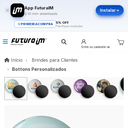
App FuturaIM
Instalar
10 mil+ downloads
5% OFF
PRIMEIRACOMPRA
*verifique condições
Entre
ou cadastre-se
Início
Início
Brindes para Clientes
Bottons Personalizados