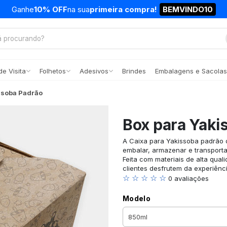
Ganhe
10% OFF
na sua
primeira compra!
BEMVINDO10
e Visita
Folhetos
Adesivos
Brindes
Embalagens e Sacolas
ssoba Padrão
Box para Yaki
A Caixa para Yakissoba padrão d
embalar, armazenar e transporta
Feita com materiais de alta qual
clientes desfrutem da experiênc
☆ ☆ ☆ ☆ ☆
0 avaliações
Modelo