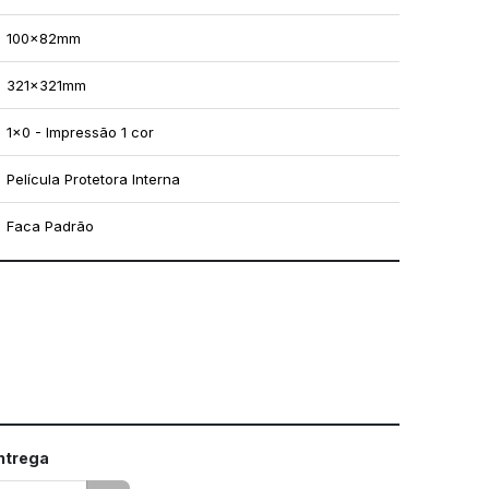
100x82mm
321x321mm
1x0 - Impressão 1 cor
Película Protetora Interna
Faca Padrão
mo utilizar os nossos gabaritos
entrega