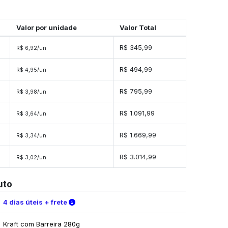
Valor por unidade
Valor Total
R$ 345,99
R$ 6,92/un
s
R$ 494,99
R$ 4,95/un
s
R$ 795,99
R$ 3,98/un
s
R$ 1.091,99
R$ 3,64/un
s
R$ 1.669,99
R$ 3,34/un
es
R$ 3.014,99
R$ 3,02/un
uto
Verifique as condições de entrega
4 dias úteis + frete
Kraft com Barreira 280g