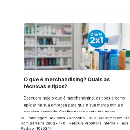
O que é merchandising? Quais as
técnicas e tipos?
Descubra hoje o que é merchandising, os tipos e como
aplicar na sua empresa para que a sua marca atinja o
sucesso desejado. Confira nosso conteúdo agora
50 Embalagem Box para Yakissoba - 82x100x82mm em Kra
mesmo!
com Barreira 280g - 1x0 - Película Protetora Interna - Faca
Padrão
(108524)