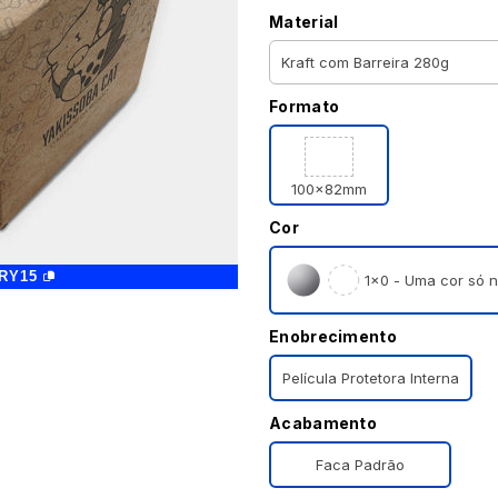
Material
Formato
100x82mm
Cor
RY15
1×0 - Uma cor só n
Enobrecimento
Película Protetora Interna
Acabamento
Faca Padrão