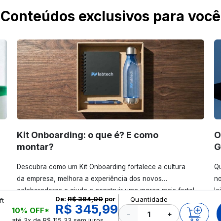
Conteúdos exclusivos para você
Kit Onboarding: o que é? E como
O
montar?
G
Descubra como um Kit Onboarding fortalece a cultura
Qu
da empresa, melhora a experiência dos novos
no
colaboradores e ajuda a construir uma marca mais forte!
le
De:
R$ 384,00
por
Quantidade
ft
Confira!
R$ 345,99
10% OFF*
−
+
até 3x de R$ 115,33 sem juros