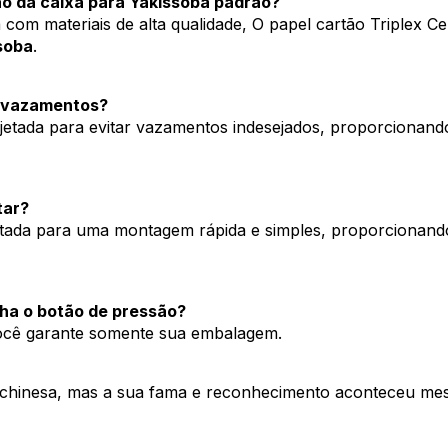
ção da caixa para Yakissoba padrão?
m materiais de alta qualidade, O papel cartão Triplex Certi
soba
.
a vazamentos?
jetada para evitar vazamentos indesejados, proporcionando
tar?
jetada para uma montagem rápida e simples, proporcionan
ha o botão de pressão?
 você garante somente sua embalagem. 
m chinesa, mas a sua fama e reconhecimento aconteceu mes