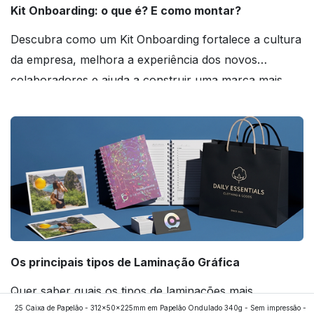
Kit Onboarding: o que é? E como montar?
Descubra como um Kit Onboarding fortalece a cultura
da empresa, melhora a experiência dos novos
colaboradores e ajuda a construir uma marca mais
forte! Confira!
Os principais tipos de Laminação Gráfica
Quer saber quais os tipos de laminações mais
25 Caixa de Papelão - 312x50x225mm em Papelão Ondulado 340g - Sem impressão -
aplicados nos impressos da gráfica FuturaIM? Então,