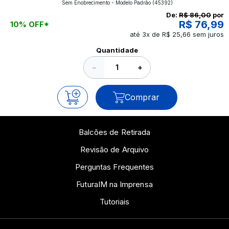
Sem Enobrecimento - Modelo Padrão
(45392)
continue a leitura que vamos revelar para você!
De:
R$ 86,00
por
R$ 76,99
10% OFF*
até 3x de R$ 25,66 sem juros
Ver todos os posts
Quantidade
−
+
Comprar
Balcões de Retirada
Revisão de Arquivo
Perguntas Frequentes
FuturaIM na Imprensa
Tutoriais