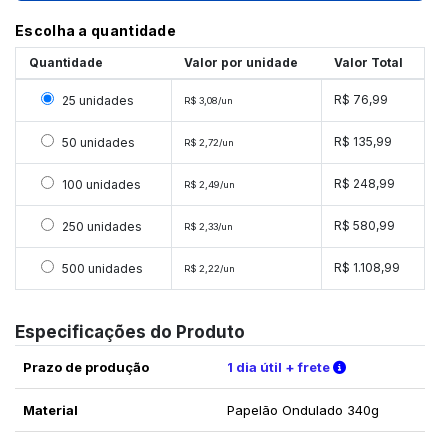
Escolha a quantidade
Quantidade
Valor por unidade
Valor Total
Selecionar 25 unidades
R$ 76,99
25 unidades
R$ 3,08/un
Selecionar 50 unidades
R$ 135,99
50 unidades
R$ 2,72/un
Selecionar 100 unidades
R$ 248,99
100 unidades
R$ 2,49/un
Selecionar 250 unidades
R$ 580,99
250 unidades
R$ 2,33/un
Selecionar 500 unidades
R$ 1.108,99
500 unidades
R$ 2,22/un
Especificações do Produto
Verifique as c
Prazo de produção
1 dia útil + frete
Material
Papelão Ondulado 340g