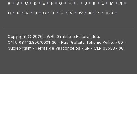
A
B
C
D
E
F
G
H
I
J
K
L
M
N
O
P
Q
R
S
T
U
V
W
X
Z
0-9
Copyright © 2026 - WBL Gráfica e Editora Ltda.
CNPJ 08.142.850/0001-36 - Rua Prefeito Takume Koike, 499 -
Núcleo Itaim - Ferraz de Vasconcelos - SP - CEP 08538-100