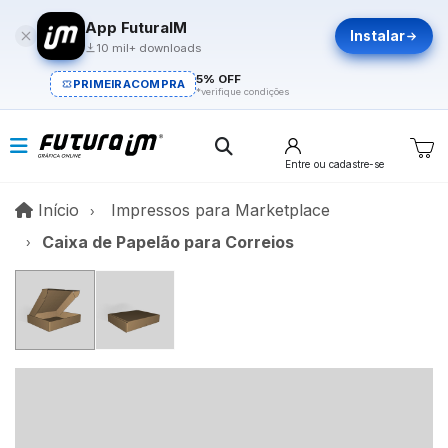
App FuturaIM
Instalar
10 mil+ downloads
5% OFF
PRIMEIRACOMPRA
*verifique condições
Entre
ou cadastre-se
Início
Início
Impressos para Marketplace
Caixa de Papelão para Correios