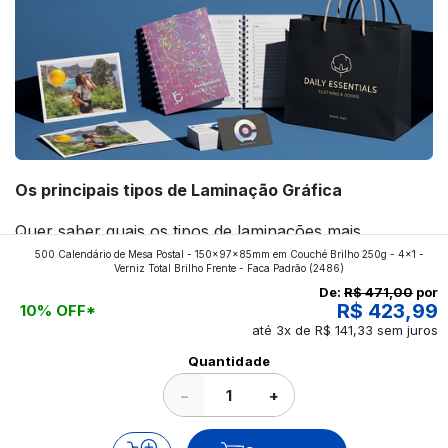
Os principais tipos de Laminação Gráfica
Quer saber quais os tipos de laminações mais
500 Calendário de Mesa Postal - 150x97x85mm em Couché Brilho 250g - 4x1 -
aplicados nos impressos da gráfica FuturaIM? Então,
Verniz Total Brilho Frente - Faca Padrão
(2486)
continue a leitura que vamos revelar para você!
De:
R$ 471,00
por
R$ 423,99
10% OFF*
até 3x de R$ 141,33 sem juros
Ver todos os posts
Quantidade
−
+