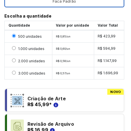
Faca Padrão
Escolha a quantidade
Quantidade
Valor por unidade
Valor Total
Selecionar 500 unidades
R$ 423,99
500 unidades
R$ 0,85/un
Selecionar 1000 unidades
R$ 594,99
1.000 unidades
R$ 0,60/un
Selecionar 2000 unidades
R$ 1.147,99
2.000 unidades
R$ 0,58/un
Selecionar 3000 unidades
R$ 1.696,99
3.000 unidades
R$ 0,57/un
NOVO
Criação de Arte
R$ 45,99
*
Revisão de Arquivo
R$ 16,99