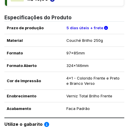
Especificações do Produto
Verifique a
Prazo de produção
5 dias úteis + frete
Material
Couché Brilho 250g
Formato
97x85mm
Formato Aberto
324x146mm
4x1 - Colorido Frente e Preto
Cor de Impressão
e Branco Verso
Enobrecimento
Verniz Total Brilho Frente
Acabamento
Faca Padrão
Saiba como utilizar os nossos gabaritos
Utilize o gabarito