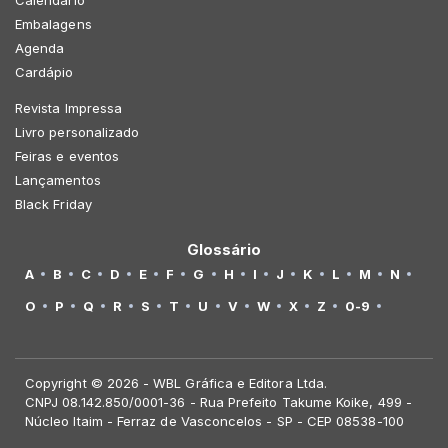
Embalagens
Agenda
Cardápio
Revista Impressa
Livro personalizado
Feiras e eventos
Lançamentos
Black Friday
Glossário
A
B
C
D
E
F
G
H
I
J
K
L
M
N
O
P
Q
R
S
T
U
V
W
X
Z
0-9
Copyright © 2026 - WBL Gráfica e Editora Ltda.
CNPJ 08.142.850/0001-36 - Rua Prefeito Takume Koike, 499 -
Núcleo Itaim - Ferraz de Vasconcelos - SP - CEP 08538-100