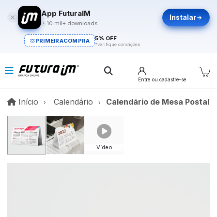
App FuturaIM
Instalar
10 mil+ downloads
5% OFF
PRIMEIRACOMPRA
*verifique condições
Entre
ou cadastre-se
Início
Início
Calendário
Calendário de Mesa Postal
Vídeo