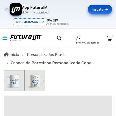
App FuturaIM
Instalar
10 mil+ downloads
5% OFF
PRIMEIRACOMPRA
*verifique condições
Entre
ou cadastre-se
Início
Início
Personalizados Brasil
Caneca de Porcelana Personalizada Copa