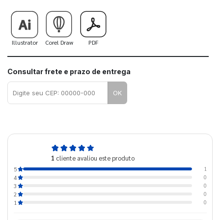
Illustrator
Corel Draw
PDF
Consultar frete e prazo de entrega
OK
5,0
1
cliente avaliou este produto
de 5
1
5
0
4
0
3
0
2
0
1