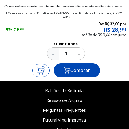
Quer saber quais os tipos de laminações mais aplicados nos
1 Caneca Personalizada 325ml Copa - 125x83x96mm em Porcelana - 4x0 - Sublimação - 325ml
impressos da gráfica FuturaIM? Então, continue a leitura
(56843)
que vamos revelar para você!
De:
R$ 32,00
por
R$ 28,99
9% OFF*
até 3x de R$ 9,66 sem juros
Ver todos os posts
Quantidade
−
+
Comprar
Balcões de Retirada
Revisão de Arquivo
Perguntas Frequentes
FuturaIM na Imprensa