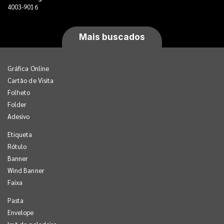
4003-9016
Mais buscados
Gráfica Online
Cartão de Visita
Folheto
Folder
Adesivo
Etiqueta
Rótulo
Banner
Wind Banner
Faixa
Pasta
Envelope