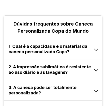
Dúvidas frequentes sobre Caneca
Personalizada Copa do Mundo
1. Qual é a capacidade e o material da
caneca personalizada Copa?
A caneca personalizada Copa do Mundo da
2. A impressão sublimática é resistente
ao uso diário e às lavagens?
FuturaIM é produzida em porcelana branca com
capacidade de 325ml e medidas de
125x83x96mm. O formato clássico garante
Sim. A impressão por sublimação fixa os
3. A caneca pode ser totalmente
praticidade de manuseio e uso diário para café,
personalizada?
pigmentos diretamente na superfície da
chá e outras bebidas, enquanto a porcelana
porcelana durante o processo de produção,
branca assegura que as cores da impressão por
garantindo que o design não descasque e resista