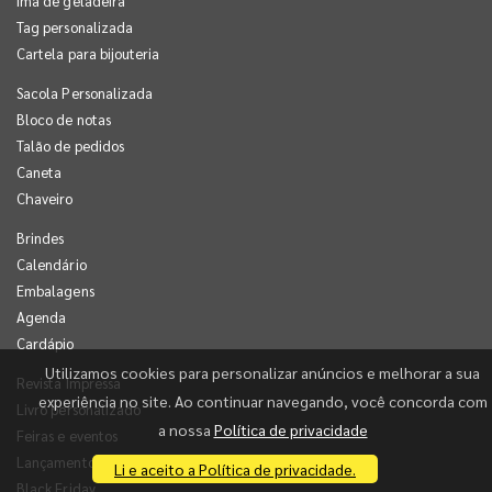
Imã de geladeira
Tag personalizada
Cartela para bijouteria
Sacola Personalizada
Bloco de notas
Talão de pedidos
Caneta
Chaveiro
Brindes
Calendário
Embalagens
Agenda
Cardápio
Utilizamos cookies para personalizar anúncios e melhorar a sua
Revista Impressa
experiência no site. Ao continuar navegando, você concorda com
Livro personalizado
a nossa
Política de privacidade
Feiras e eventos
Lançamentos
Li e aceito a Política de privacidade.
Black Friday