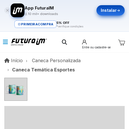
App FuturaIM
Instalar
10 mil+ downloads
5% OFF
PRIMEIRACOMPRA
*verifique condições
Entre
ou cadastre-se
Início
Início
Caneca Personalizada
Caneca Temática Esportes