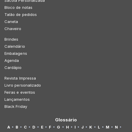
Sacola Personalizada
Bloco de notas
Talão de pedidos
Caneta
Chaveiro
Brindes
Calendário
Embalagens
Agenda
Cardápio
Revista Impressa
Livro personalizado
Feiras e eventos
Lançamentos
Black Friday
Glossário
A
B
C
D
E
F
G
H
I
J
K
L
M
N