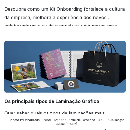
Descubra como um Kit Onboarding fortalece a cultura
da empresa, melhora a experiência dos novos
colaboradores e ajuda a construir uma marca mais
forte! Confira!
Os principais tipos de Laminação Gráfica
Quer saber quais os tipos de laminações mais
1 Caneca Personalizada Futebol - 125x83x96mm em Porcelana - 4x0 - Sublimação -
aplicados nos impressos da gráfica FuturaIM? Então,
325ml
(52962)
continue a leitura que vamos revelar para você!