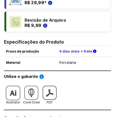
R$ 29,99
*
Revisão de Arquivo
R$ 9,99
Especificações do Produto
Verifique a
Prazo de produção
4 dias úteis + frete
Material
Porcelana
Saiba como utilizar os nossos gabaritos
Utilize o gabarito
Illustrator
Corel Draw
PDF