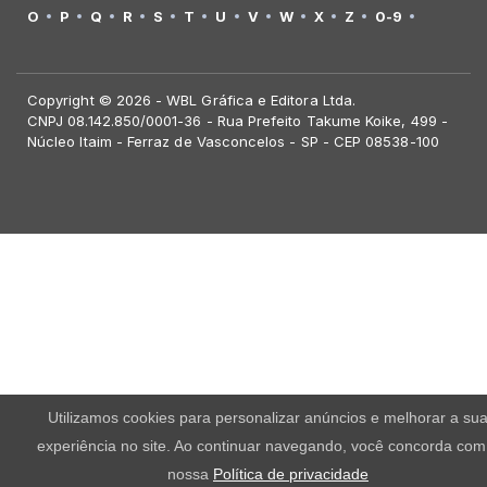
O
P
Q
R
S
T
U
V
W
X
Z
0-9
Copyright © 2026 - WBL Gráfica e Editora Ltda.
CNPJ 08.142.850/0001-36 - Rua Prefeito Takume Koike, 499 -
Núcleo Itaim - Ferraz de Vasconcelos - SP - CEP 08538-100
Utilizamos cookies para personalizar anúncios e melhorar a su
experiência no site. Ao continuar navegando, você concorda com
nossa
Política de privacidade