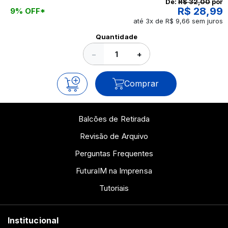
De:
R$ 32,00
por
R$ 28,99
9% OFF*
até 3x de R$ 9,66 sem juros
Ver todos os posts
Quantidade
−
+
Comprar
Balcões de Retirada
Revisão de Arquivo
Perguntas Frequentes
FuturaIM na Imprensa
Tutoriais
Institucional