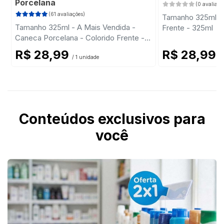
Porcelana
(0 avaliaçõ
(61 avaliações)
Tamanho 325ml - D
Tamanho 325ml - A Mais Vendida -
Frente - 325ml
Caneca Porcelana - Colorido Frente -
325ml
R$ 28,99
R$ 28,99
/ 1 unidade
/ 
Conteúdos exclusivos para
você