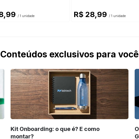
8,99
R$ 28,99
/ 1 unidade
/ 1 unidade
Conteúdos exclusivos para você
Kit Onboarding: o que é? E como
O
montar?
G