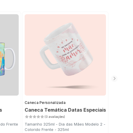
Caneca Personalizada
Caneca Per
s
Caneca Temática Datas Especiais
Caneca d
(0 avaliações)
ido Frente
Tamanho 325ml - Dia das Mães Modelo 2 -
83x97mm - 
Colorido Frente - 325ml