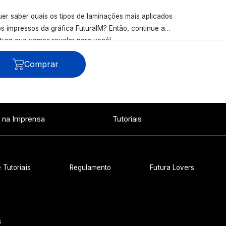
er saber quais os tipos de laminações mais aplicados
s impressos da gráfica FuturaIM? Então, continue a
itura que vamos revelar para você!
Comprar
Ver todos os posts
 na Imprensa
Tutoriais
 Tutoriais
Regulamento
Futura Lovers
s