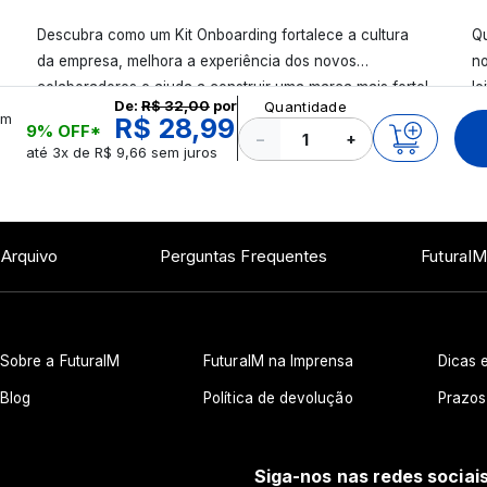
Descubra como um Kit Onboarding fortalece a cultura
Qu
da empresa, melhora a experiência dos novos
no
colaboradores e ajuda a construir uma marca mais forte!
le
De:
R$ 32,00
por
Quantidade
Confira!
mm
R$ 28,99
9% OFF*
−
+
até 3x de R$ 9,66 sem juros
 Arquivo
Perguntas Frequentes
FuturaIM
Sobre a FuturaIM
FuturaIM na Imprensa
Dicas e
Blog
Política de devolução
Prazos
Siga-nos nas redes sociai