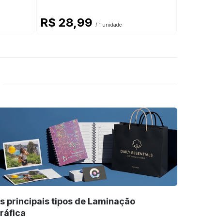
R$ 28,99
R$ 21
/ 1 unidade
s principais tipos de Laminação
ráfica