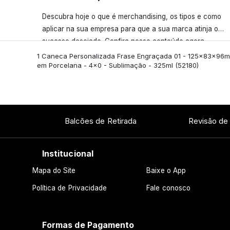
Descubra hoje o que é merchandising, os tipos e como
aplicar na sua empresa para que a sua marca atinja o
sucesso desejado. Confira nosso conteúdo agora
mesmo!
1 Caneca Personalizada Frase Engraçada 01 - 125x83x96
em Porcelana - 4x0 - Sublimação - 325ml
(52180)
Balcões de Retirada
Revisão de
Institucional
Mapa do Site
Baixe o App
Política de Privacidade
Fale conosco
Formas de Pagamento