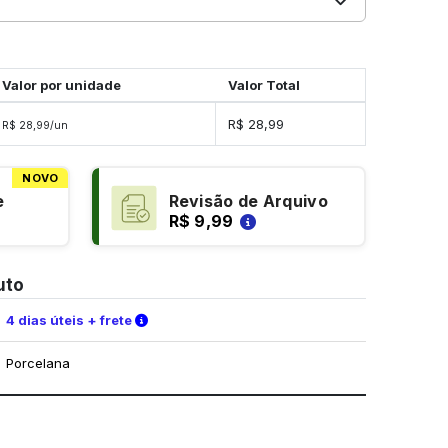
Valor por unidade
Valor Total
R$ 28,99
R$ 28,99/un
NOVO
e
Revisão de Arquivo
R$ 9,99
uto
Verifique as condições de entrega
4 dias úteis + frete
Porcelana
mo utilizar os nossos gabaritos