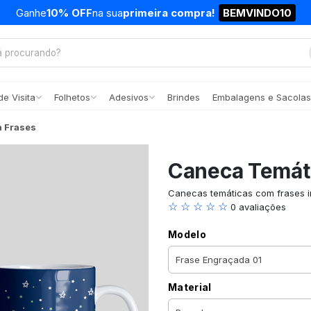
Ganhe
10% OFF
na sua
primeira compra!
BEMVINDO10
e Visita
Folhetos
Adesivos
Brindes
Embalagens e Sacolas
 Frases
Caneca Temát
Canecas temáticas com frases in
☆ ☆ ☆ ☆ ☆
0 avaliações
Modelo
Material