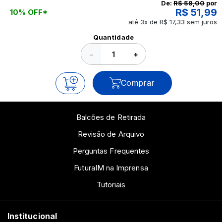
continue a leitura que vamos revelar para você!
De:
R$ 58,00
por
R$ 51,99
10% OFF*
até 3x de R$ 17,33 sem juros
Ver todos os posts
Quantidade
−
+
Comprar
Balcões de Retirada
Revisão de Arquivo
Perguntas Frequentes
FuturaIM na Imprensa
Tutoriais
Institucional