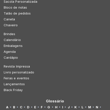
Sacola Personalizada
Bloco de notas
Talão de pedidos
Caneta
Chaveiro
Brindes
Calendário
Embalagens
Agenda
Cardápio
Revista Impressa
Livro personalizado
Feiras e eventos
Lançamentos
Black Friday
Glossário
A
B
C
D
E
F
G
H
I
J
K
L
M
N