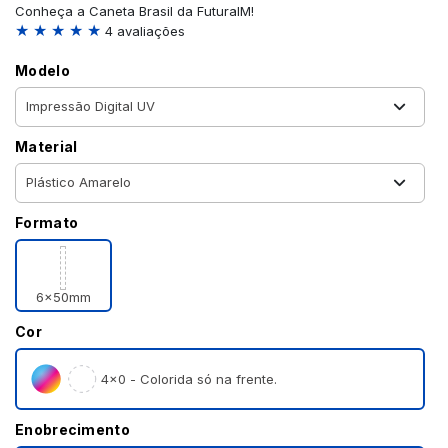
Conheça a Caneta Brasil da FuturaIM!
★ ★ ★ ★ ★
4 avaliações
Modelo
Material
Formato
6x50mm
Cor
4×0 - Colorida só na frente.
Enobrecimento