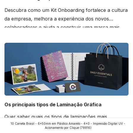
Descubra como um Kit Onboarding fortalece a cultura
da empresa, melhora a experiência dos novos
colaboradores e ajuda a construir uma marca mais
forte! Confira!
Os principais tipos de Laminação Gráfica
Quer saber quais os tipos de laminações mais
10 Caneta Brasil - 6x50mm em Plástico Amarelo - 4x0 - Impressão Digital UV -
aplicados nos impressos da gráfica FuturaIM? Então,
Acionamento por Clique
(78816)