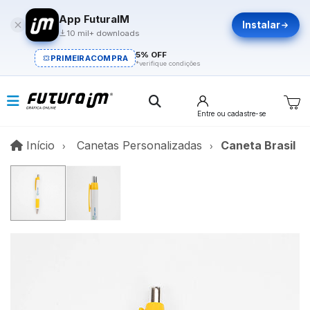
App FuturaIM
Instalar
10 mil+ downloads
5% OFF
PRIMEIRACOMPRA
*verifique condições
Entre
ou cadastre-se
Início
Início
Canetas Personalizadas
Caneta Brasil