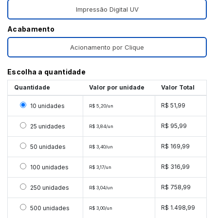
Impressão Digital UV
Acabamento
Acionamento por Clique
Escolha a quantidade
Quantidade
Valor por unidade
Valor Total
Selecionar 10 unidades
R$ 51,99
10 unidades
R$ 5,20/un
Selecionar 25 unidades
R$ 95,99
25 unidades
R$ 3,84/un
Selecionar 50 unidades
R$ 169,99
50 unidades
R$ 3,40/un
Selecionar 100 unidades
R$ 316,99
100 unidades
R$ 3,17/un
Selecionar 250 unidades
R$ 758,99
250 unidades
R$ 3,04/un
Selecionar 500 unidades
R$ 1.498,99
500 unidades
R$ 3,00/un