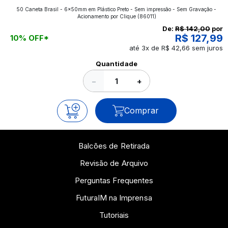
50 Caneta Brasil - 6x50mm em Plástico Preto - Sem impressão - Sem Gravação -
aplicados nos impressos da gráfica FuturaIM? Então,
Acionamento por Clique
(86011)
continue a leitura que vamos revelar para você!
De:
R$ 142,00
por
R$ 127,99
10% OFF*
até 3x de R$ 42,66 sem juros
Ver todos os posts
Quantidade
−
+
Comprar
Balcões de Retirada
Revisão de Arquivo
Perguntas Frequentes
FuturaIM na Imprensa
Tutoriais