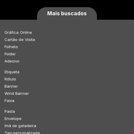
Mais buscados
Gráfica Online
Cartão de Visita
Folheto
Folder
Adesivo
Etiqueta
Rótulo
Banner
Wind Banner
Faixa
Pasta
Envelope
Imã de geladeira
Tag personalizada