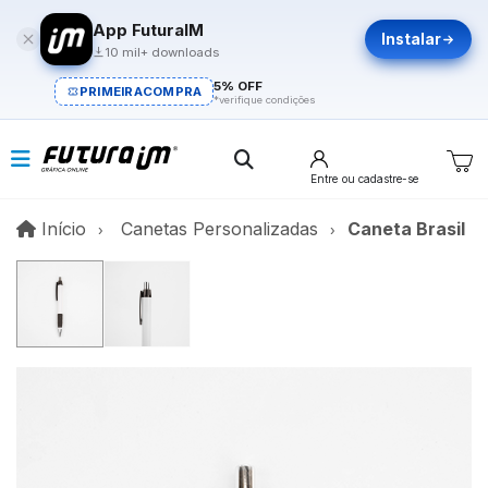
App FuturaIM
Instalar
10 mil+ downloads
5% OFF
PRIMEIRACOMPRA
*verifique condições
Entre
ou cadastre-se
Início
Início
Canetas Personalizadas
Caneta Brasil