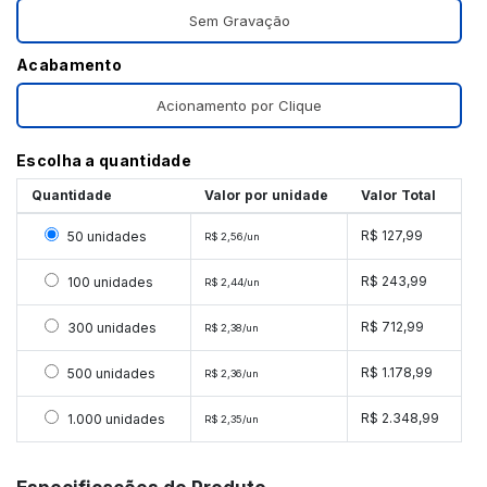
Sem Gravação
Acabamento
Acionamento por Clique
Escolha a quantidade
Quantidade
Valor por unidade
Valor Total
Selecionar 50 unidades
R$ 127,99
50 unidades
R$ 2,56/un
Selecionar 100 unidades
R$ 243,99
100 unidades
R$ 2,44/un
Selecionar 300 unidades
R$ 712,99
300 unidades
R$ 2,38/un
Selecionar 500 unidades
R$ 1.178,99
500 unidades
R$ 2,36/un
Selecionar 1000 unidades
R$ 2.348,99
1.000 unidades
R$ 2,35/un