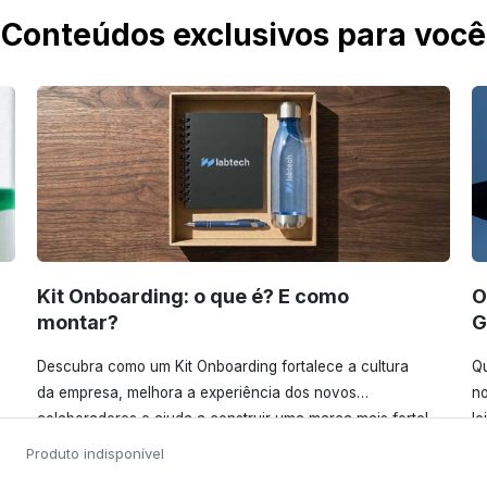
Conteúdos exclusivos para você
Kit Onboarding: o que é? E como
O
montar?
G
Descubra como um Kit Onboarding fortalece a cultura
Qu
da empresa, melhora a experiência dos novos
no
colaboradores e ajuda a construir uma marca mais forte!
le
Confira!
Produto indisponível