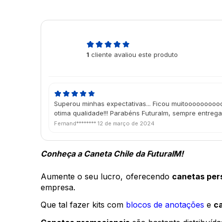
5,0
1
cliente avaliou este produto
de 5
Superou minhas expectativas... Ficou muitoooooooooo
otima qualidade!!! Parabéns FuturaIm, sempre entrega
Fernand********
12 de março de 2024
Conheça a Caneta Chile da FuturaIM! 
Aumente o seu lucro, oferecendo 
canetas per
empresa. 
Que tal fazer kits com 
blocos de anotações
 e 
c