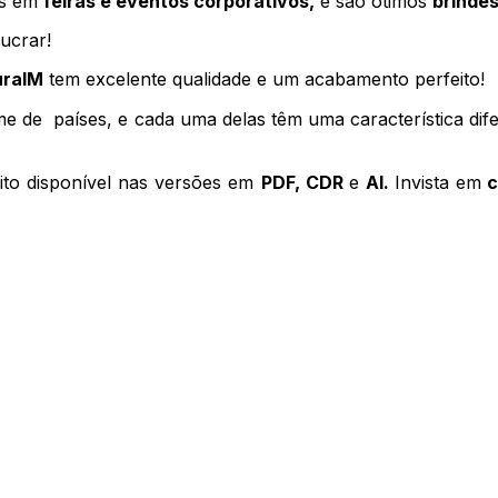
as em 
feiras e eventos corporativos,
 e são ótimos 
brinde
ucrar!
uraIM
 tem excelente qualidade e um acabamento perfeito! 
 de  países, e cada uma delas têm uma característica dif
rito disponível nas versões em 
PDF, CDR 
e 
Al. 
Invista em
 