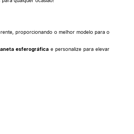
s
 para qualquer ocasião!
erente, proporcionando o melhor modelo para o 
caneta esferográfica
 e personalize para elevar 