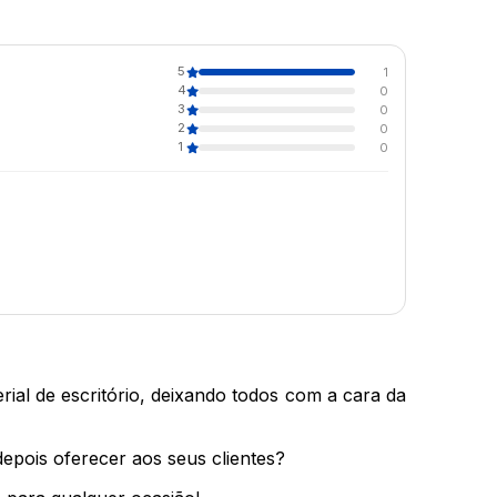
5
1
4
0
3
0
2
0
1
0
al de escritório, deixando todos com a cara da 
 depois oferecer aos seus clientes?