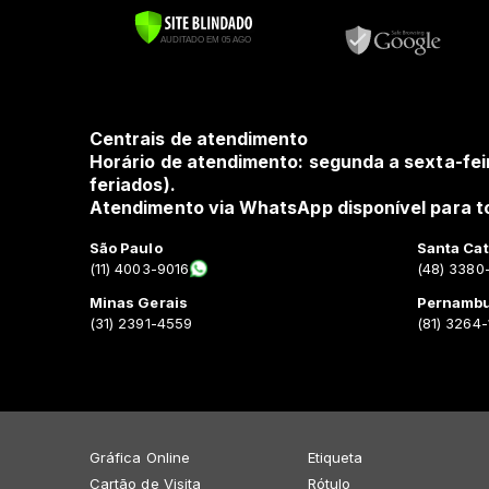
Centrais de atendimento
Horário de atendimento: segunda a sexta-fei
feriados).
Atendimento via WhatsApp disponível para to
São Paulo
Santa Cat
(11) 4003-9016
(48) 3380
Minas Gerais
Pernamb
(31) 2391-4559
(81) 3264
Gráfica Online
Etiqueta
Cartão de Visita
Rótulo