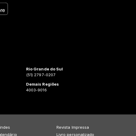
Rio Grande do Sul
(51) 2797-0207
Demais Regiões
4003-9016
indes
Revista Impressa
lendário
Livro personalizado