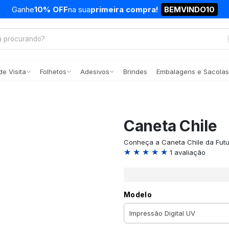
Ganhe
10% OFF
na sua
primeira compra!
BEMVINDO10
e Visita
Folhetos
Adesivos
Brindes
Embalagens e Sacolas
Caneta Chile
Conheça a Caneta Chile da Futu
★ ★ ★ ★ ★
1 avaliação
Modelo