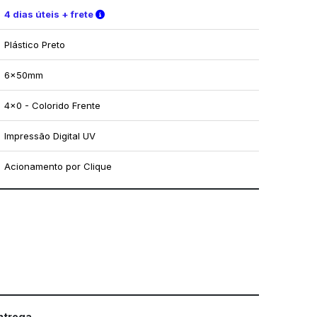
Verifique as condições de entrega
4 dias úteis + frete
Plástico Preto
6x50mm
4x0 - Colorido Frente
Impressão Digital UV
Acionamento por Clique
mo utilizar os nossos gabaritos
entrega