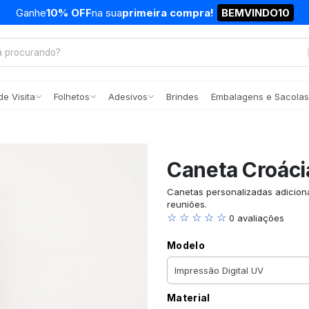
Ganhe
10% OFF
na sua
primeira compra!
BEMVINDO10
e Visita
Folhetos
Adesivos
Brindes
Embalagens e Sacolas
Caneta Croáci
Canetas personalizadas adicion
reuniões.
☆ ☆ ☆ ☆ ☆
0 avaliações
Modelo
Material