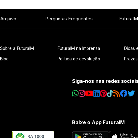
 Arquivo
Perguntas Frequentes
FuturaIM
Sobre a FuturaIM
FuturaIM na Imprensa
Dicas e
Blog
Política de devolução
Prazos
Siga-nos nas redes sociai
Baixe o App FuturaIM
RA 1000