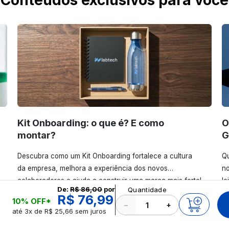
Conteúdos exclusivos para você
Kit Onboarding: o que é? E como
O
montar?
G
Descubra como um Kit Onboarding fortalece a cultura
Qu
da empresa, melhora a experiência dos novos
no
colaboradores e ajuda a construir uma marca mais forte!
le
De:
R$ 86,00
por
Quantidade
Confira!
R$ 76,99
10% OFF*
−
+
até 3x de R$ 25,66 sem juros