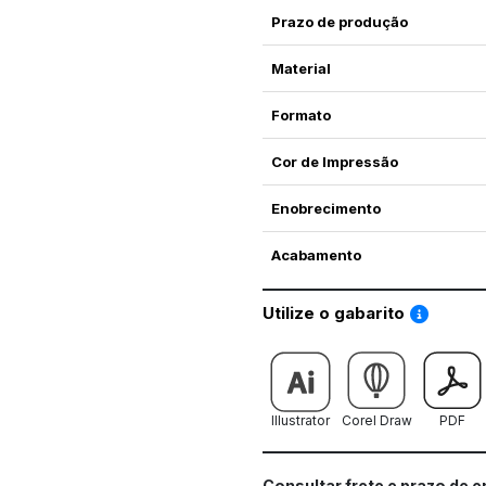
Prazo de produção
Material
Formato
Cor de Impressão
Enobrecimento
Acabamento
Saiba co
Utilize o gabarito
Illustrator
Corel Draw
PDF
Consultar frete e prazo de 