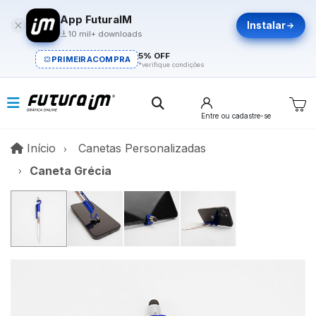
App FuturaIM
Instalar
10 mil+ downloads
5% OFF
PRIMEIRACOMPRA
*verifique condições
Entre
ou cadastre-se
Início
Início
Canetas Personalizadas
Caneta Grécia