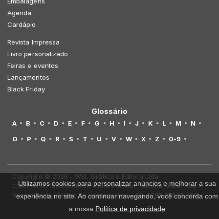
Embalagens
Agenda
Cardápio
Revista Impressa
Livro personalizado
Feiras e eventos
Lançamentos
Black Friday
Glossário
A
B
C
D
E
F
G
H
I
J
K
L
M
N
O
P
Q
R
S
T
U
V
W
X
Z
0-9
Copyright © 2026 - WBL Gráfica e Editora Ltda.
Utilizamos cookies para personalizar anúncios e melhorar a sua
CNPJ 08.142.850/0001-36 - Rua Prefeito Takume Koike, 499 -
Núcleo Itaim - Ferraz de Vasconcelos - SP - CEP 08538-100
experiência no site. Ao continuar navegando, você concorda com
a nossa
Política de privacidade