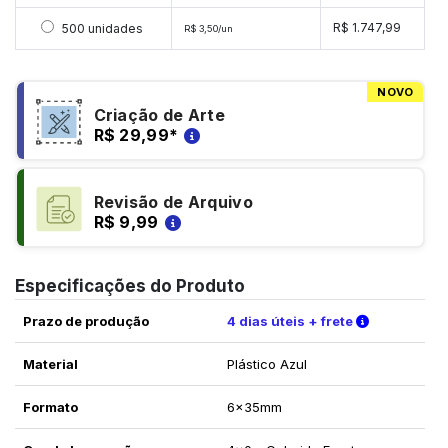
Selecionar 500 unidades
R$ 1.747,99
500 unidades
R$ 3,50/un
NOVO
Criação de Arte
R$ 29,99
*
Revisão de Arquivo
R$ 9,99
Especificações do Produto
Verifique a
Prazo de produção
4 dias úteis + frete
Material
Plástico Azul
Formato
6x35mm