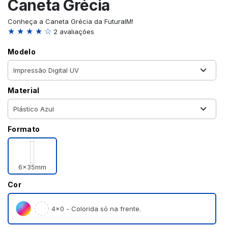
Caneta Grécia
Conheça a Caneta Grécia da FuturaIM!
★ ★ ★ ★ ☆
2 avaliações
Modelo
Material
Formato
6x35mm
Cor
4×0 - Colorida só na frente.