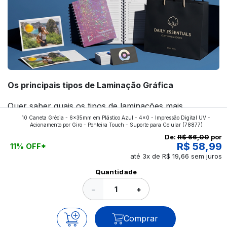
Os principais tipos de Laminação Gráfica
Quer saber quais os tipos de laminações mais
10 Caneta Grécia - 6x35mm em Plástico Azul - 4x0 - Impressão Digital UV -
aplicados nos impressos da gráfica FuturaIM? Então,
Acionamento por Giro - Ponteira Touch - Suporte para Celular
(78877)
continue a leitura que vamos revelar para você!
De:
R$ 66,00
por
R$ 58,99
11% OFF*
até 3x de R$ 19,66 sem juros
Ver todos os posts
Quantidade
−
+
Comprar