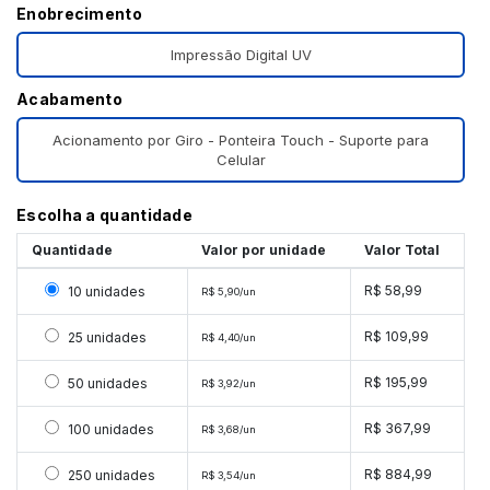
Enobrecimento
Impressão Digital UV
Acabamento
Acionamento por Giro - Ponteira Touch - Suporte para
Celular
Escolha a quantidade
Quantidade
Valor por unidade
Valor Total
Selecionar 10 unidades
R$ 58,99
10 unidades
R$ 5,90/un
Selecionar 25 unidades
R$ 109,99
25 unidades
R$ 4,40/un
Selecionar 50 unidades
R$ 195,99
50 unidades
R$ 3,92/un
Selecionar 100 unidades
R$ 367,99
100 unidades
R$ 3,68/un
Selecionar 250 unidades
R$ 884,99
250 unidades
R$ 3,54/un