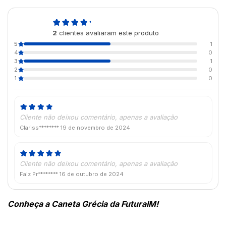
4,0
2
clientes avaliaram este produto
de 5
5
1
4
0
3
1
2
0
1
0
Cliente não deixou comentário, apenas a avaliação
Clariss********
19 de novembro de 2024
Cliente não deixou comentário, apenas a avaliação
Faiz Pr********
16 de outubro de 2024
Conheça a Caneta Grécia da FuturaIM! 