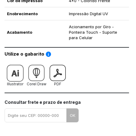
Cor de Impressão
4x0 - Colorido Frente
Enobrecimento
Impressão Digital UV
Acionamento por Giro -
Acabamento
Ponteira Touch - Suporte
para Celular
Saiba como utilizar os nossos gabaritos
Utilize o gabarito
Illustrator
Corel Draw
PDF
Consultar frete e prazo de entrega
OK