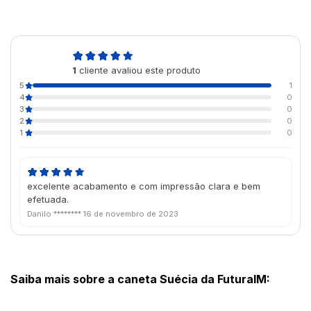
5,0
1
cliente avaliou este produto
de 5
5
1
4
0
3
0
2
0
1
0
excelente acabamento e com impressão clara e bem
efetuada.
Danilo ********
16 de novembro de 2023
Saiba mais sobre a caneta Suécia da FuturaIM: 