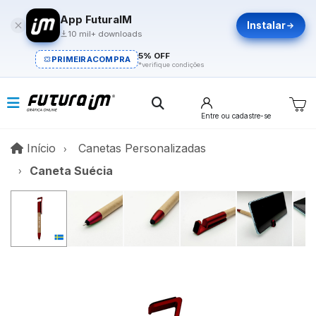
App FuturaIM
Instalar
10 mil+ downloads
5% OFF
PRIMEIRACOMPRA
*verifique condições
Entre
ou cadastre-se
Início
Início
Canetas Personalizadas
Caneta Suécia