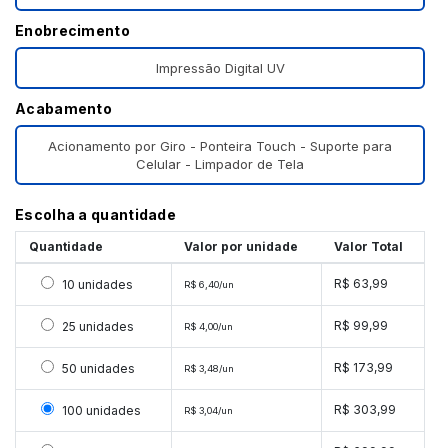
Enobrecimento
Impressão Digital UV
Acabamento
Acionamento por Giro - Ponteira Touch - Suporte para
Celular - Limpador de Tela
Escolha a quantidade
Quantidade
Valor por unidade
Valor Total
Selecionar 10 unidades
R$ 63,99
10 unidades
R$ 6,40/un
Selecionar 25 unidades
R$ 99,99
25 unidades
R$ 4,00/un
Selecionar 50 unidades
R$ 173,99
50 unidades
R$ 3,48/un
Selecionar 100 unidades
R$ 303,99
100 unidades
R$ 3,04/un