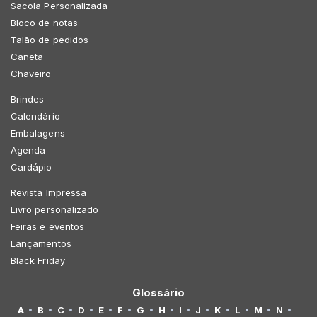
Sacola Personalizada
Bloco de notas
Talão de pedidos
Caneta
Chaveiro
Brindes
Calendário
Embalagens
Agenda
Cardápio
Revista Impressa
Livro personalizado
Feiras e eventos
Lançamentos
Black Friday
Glossário
A
B
C
D
E
F
G
H
I
J
K
L
M
N