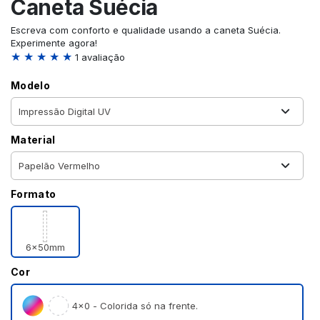
Caneta Suécia
Escreva com conforto e qualidade usando a caneta Suécia.
Experimente agora!
★ ★ ★ ★ ★
1 avaliação
Modelo
Material
Formato
6x50mm
Cor
4×0 - Colorida só na frente.