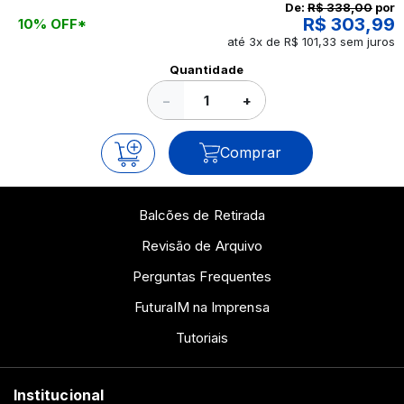
continue a leitura que vamos revelar para você!
De:
R$ 338,00
por
R$ 303,99
10% OFF*
até 3x de R$ 101,33 sem juros
Ver todos os posts
Quantidade
−
+
Comprar
Balcões de Retirada
Revisão de Arquivo
Perguntas Frequentes
FuturaIM na Imprensa
Tutoriais
Institucional