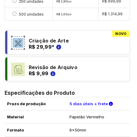
Selecionar 250 unidades
R$ 699,99
250 unidades
R$ 2,80/un
Selecionar 500 unidades
R$ 1.314,99
500 unidades
R$ 2,63/un
NOVO
Criação de Arte
R$ 29,99
*
Revisão de Arquivo
R$ 9,99
Especificações do Produto
Verifique a
Prazo de produção
5 dias úteis + frete
Material
Papelão Vermelho
Formato
6x50mm