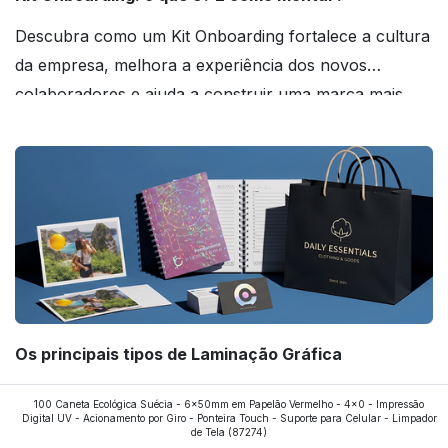
Descubra como um Kit Onboarding fortalece a cultura
da empresa, melhora a experiência dos novos
colaboradores e ajuda a construir uma marca mais
forte! Confira!
Os principais tipos de Laminação Gráfica
Quer saber quais os tipos de laminações mais
100 Caneta Ecológica Suécia - 6x50mm em Papelão Vermelho - 4x0 - Impressão
Digital UV - Acionamento por Giro - Ponteira Touch - Suporte para Celular - Limpador
aplicados nos impressos da gráfica FuturaIM? Então,
de Tela
(87274)