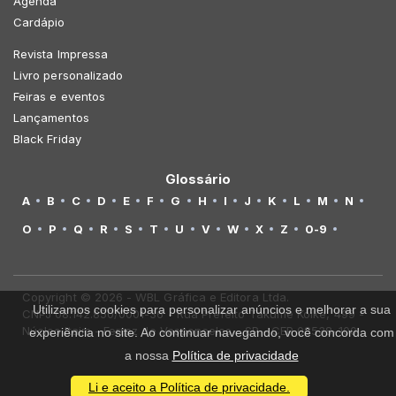
Agenda
Cardápio
Revista Impressa
Livro personalizado
Feiras e eventos
Lançamentos
Black Friday
Glossário
A
B
C
D
E
F
G
H
I
J
K
L
M
N
O
P
Q
R
S
T
U
V
W
X
Z
0-9
Copyright © 2026 - WBL Gráfica e Editora Ltda.
Utilizamos cookies para personalizar anúncios e melhorar a sua
CNPJ 08.142.850/0001-36 - Rua Prefeito Takume Koike, 499 -
Núcleo Itaim - Ferraz de Vasconcelos - SP - CEP 08538-100
experiência no site. Ao continuar navegando, você concorda com
a nossa
Política de privacidade
Li e aceito a Política de privacidade.