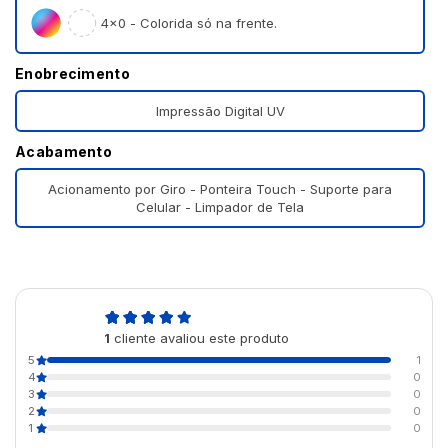
4×0 - Colorida só na frente.
Enobrecimento
Impressão Digital UV
Acabamento
Acionamento por Giro - Ponteira Touch - Suporte para
Celular - Limpador de Tela
5,0
1
cliente avaliou este produto
de 5
5
1
4
0
3
0
2
0
1
0