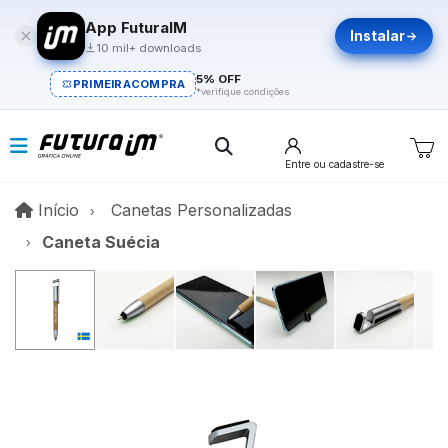
App FuturaIM
Instalar
10 mil+ downloads
5% OFF
PRIMEIRACOMPRA
*verifique condições
Entre
ou cadastre-se
Início
Início
Canetas Personalizadas
Caneta Suécia